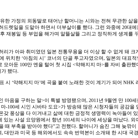
 부유한 가정의 외동딸로 태어난 할머니는 시와는 전혀 무관한 삶을 
허드렛일을 도맡아 하면서 더부살이를 했다. 그런 와중에 20대에
 후 재봉일 등 부업을 해가며 알뜰살뜰 그리고 정직하게 생계를 꾸
리가 아파 취미였던 일본 전통무용을 더 이상 할 수 없게 돼 크게
단에 위치한 ‘아침의 시’ 코너의 단골 투고자였으며, 일본의 대표
으로 모아둔 100만 엔을 털어 첫 시집 <약해지지 마>를 자비 출
러가 됐다.
 시 ‘약해지지 마’에 곡을 붙여 노래한 것이 계기가 되어 NHK
 시인 마음을 구하는 말>이 특별 방영됐으며, 2011년 9월엔 만 1
지 마-100세 시인 시바타 도요>가 방송돼 많은 시청자들의 공감을 
온갖 풍상을 다 이겨내고 삶에 대한 긍정적 생명력이 녹아들어 
부근에 있는 사설 요양원에서 향년 101세의 나이에 세상을 떠났다. 
 때 부축을 받아야 했다”고 전했다. 할머니가 숨진 그해 늦깎이 
, 대만과 미국 등 해외에서도 속속 번역본이 소개돼 한 시대 국