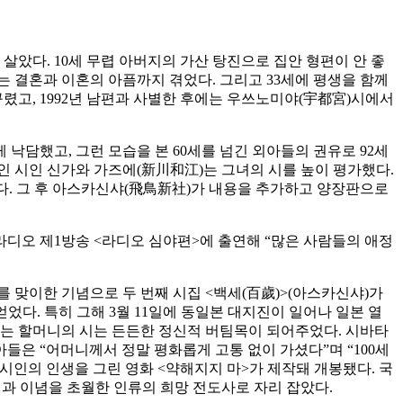
살았다. 10세 무렵 아버지의 가산 탕진으로 집안 형편이 안 좋
는 결혼과 이혼의 아픔까지 겪었다. 그리고 33세에 평생을 함께
렸고, 1992년 남편과 사별한 후에는 우쓰노미야(宇都宮)시에서
 낙담했고, 그런 모습을 본 60세를 넘긴 외아들의 권유로 92세
적인 시인 신가와 가즈에(新川和江)는 그녀의 시를 높이 평가했다.
판했다. 그 후 아스카신샤(飛鳥新社)가 내용을 추가하고 양장판으로
 라디오 제1방송 <라디오 심야편>에 출연해 “많은 사람들의 애정
00세를 맞이한 기념으로 두 번째 시집 <백세(百歲)>(아스카신샤)가
얻었다. 특히 그해 3월 11일에 동일본 대지진이 일어나 일본 열
있는 할머니의 시는 든든한 정신적 버팀목이 되어주었다. 시바타
외아들은 “어머니께서 정말 평화롭게 고통 없이 가셨다”며 “100세
시인의 인생을 그린 영화 <약해지지 마>가 제작돼 개봉됐다. 국
경과 이념을 초월한 인류의 희망 전도사로 자리 잡았다.