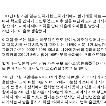
1911년 6월 26일 일본 도치기현 도치기시에서 쌀가게를 하는
아져 학교를 갑자기 그만두었고, 이후 전통 여관과 요리점에서 
할 요리사 시바타 에이키치를 만나 재혼해 외아들을 낳았다. 그
20년 가까이 홀로 생활했다.
이처럼 글 쓰는 일과는 아무런 인연도 없이 살아오던 할머니는 허
때 처음 시를 쓰기 시작했다. 할머니는 ‘산케이신문’ 1면 최상
그러던 가운데 2009년 10월, 99세의 나이에 자신의 장례비용
재출판해 2012년 8월 시점에 160만 부를 돌파하는 초베스트셀
할머니는 일본의 유명 샹송 가수 구보 도아코(久保東亞子)가 대표
을 받아 지금의 내가 있다”고 소감을 밝히기도 했다.
2010년 12월 31일에는 NHK TV의 휴먼 다큐멘터리 <99세의
출판됐다. 그해 10월 10일 NHK TV에서 <불행의 쓰나미에 지
도가 큰 충격과 상처에서 좀처럼 벗어나지 못하고 있을 때여서 
할머니는 2013년 1월 20일 0시 50분께 우쓰노미야시 자택 
때까지 계속 시를 쓰셨고 원기는 있으셨지만, 지난 반년간은 걸을
내에서는 세상을 등지기 직전 <약해지지 마>가 번역 출판됐으며