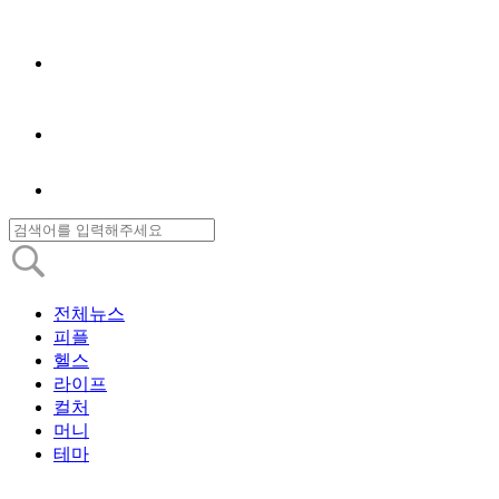
전체뉴스
피플
헬스
라이프
컬처
머니
테마