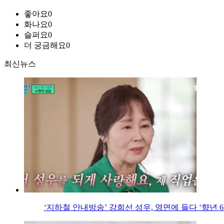
좋아요
0
화나요
0
슬퍼요
0
더 궁금해요
0
최신뉴스
‘지하철 안내방송’ 강희선 성우, 영면에 들다 ‘향년 6