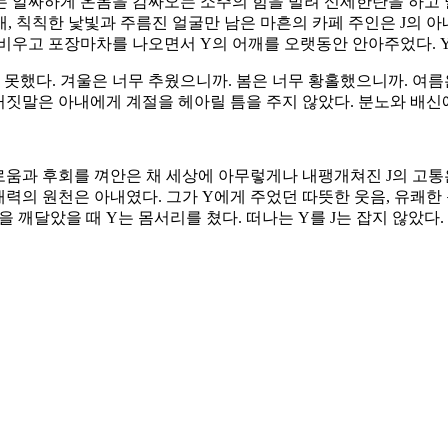
Y는 알싸하게 온몸을 감싸오는 소주의 힘을 빌려 신세한탄을 하고 
연애, 칙칙한 낯빛과 주름진 얼굴만 남은 마흔의 카페 주인은 J의 
을 비우고 포장마차를 나오면서 Y의 어깨를 오랫동안 안아주었다. 
했다. 겨울은 너무 추웠으니까. 봄은 너무 황홀했으니까. 여름
거짓말은 아내에게 계절을 헤아릴 틈을 주지 않았다. 분노와 배신에
로움과 후회를 껴안은 채 세상에 아무렇게나 내팽개쳐진 J의 고통
력의 원천은 아내였다. 그가 Y에게 주었던 따뜻한 웃음, 유쾌한 
깨달았을 때 Y는 몸서리를 쳤다. 떠나는 Y를 J는 잡지 않았다. 