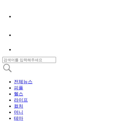
전체뉴스
피플
헬스
라이프
컬처
머니
테마