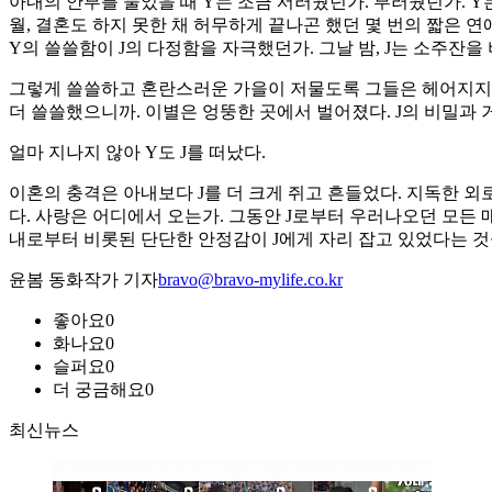
아내의 안부를 물었을 때 Y는 조금 서러웠던가. 부러웠던가. 
월, 결혼도 하지 못한 채 허무하게 끝나곤 했던 몇 번의 짧은 
Y의 쓸쓸함이 J의 다정함을 자극했던가. 그날 밤, J는 소주잔
그렇게 쓸쓸하고 혼란스러운 가을이 저물도록 그들은 헤어지지 못
더 쓸쓸했으니까. 이별은 엉뚱한 곳에서 벌어졌다. J의 비밀과 
얼마 지나지 않아 Y도 J를 떠났다.
이혼의 충격은 아내보다 J를 더 크게 쥐고 흔들었다. 지독한 외
다. 사랑은 어디에서 오는가. 그동안 J로부터 우러나오던 모든 매
내로부터 비롯된 단단한 안정감이 J에게 자리 잡고 있었다는 것을 
윤봄 동화작가 기자
bravo@bravo-mylife.co.kr
좋아요
0
화나요
0
슬퍼요
0
더 궁금해요
0
최신뉴스