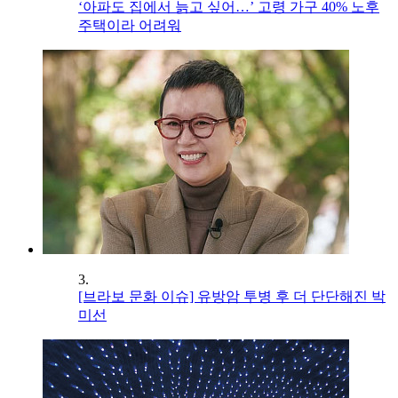
‘아파도 집에서 늙고 싶어…’ 고령 가구 40% 노후
주택이라 어려워
3.
[브라보 문화 이슈] 유방암 투병 후 더 단단해진 박
미선