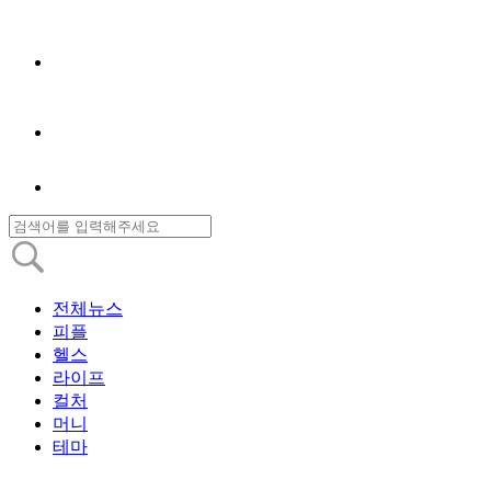
전체뉴스
피플
헬스
라이프
컬처
머니
테마