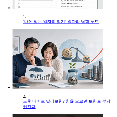
1.
‘내게 맞는 일자리 찾기’ 일자리 탐험 노트
2.
노후 대비로 달러보험? 환율 오르면 보험료 부담
커진다