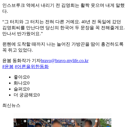
인스브루크 역에서 내리기 전 김영희는 활짝 웃으며 내게 말했
다.
“그 터치와 그 터치는 전혀 다른 거예요. 40년 전 독일에 갔던
김영희씨를 만난다면 당신의 한국어 두 문장을 꼭 전해줄게요.
만나서 반가웠어요.”
뮌헨에 도착할 때까지 나는 늘어진 가방끈을 땀이 흥건하도록
꼭 쥐고 있었다.
윤봄 동화작가 기자
bravo@bravo-mylife.co.kr
#윤봄
#어른을위한동화
좋아요
0
화나요
0
슬퍼요
0
더 궁금해요
0
최신뉴스