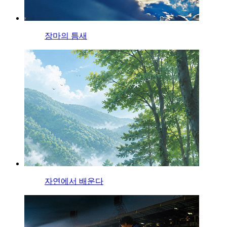
장마의 틈새
자연에서 배운다