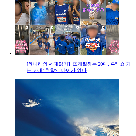
[윤나래의 세대읽기] ‘뜨개질하는 20대, 흠뻑쇼 가
는 50대’ 취향엔 나이가 없다