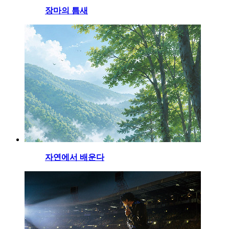
장마의 틈새
자연에서 배운다