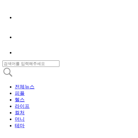
전체뉴스
피플
헬스
라이프
컬처
머니
테마