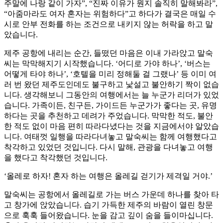
주말에 나랑 같이 가자”, “진짜 이유가 뭔지 솔직히 말해봐라”,
“아줌마라도 여자 혼자는 위험하다”고 하다가 결국은 매일 수
시로 안부 전화를 하는 조건으로 내키지 않는 허락을 하고 말
았습니다.
제주 공항에 내리는 순간, 들떴던 마음은 이내 가라앉고 말숙
씨는 막막해지기 시작했습니다. ‘어디로 가야 하나’, ‘버스는
어떻게 타야 하나’, ‘호텔을 미리 정해둘 걸 그랬나’ 등 이미 여
러 번 왔던 제주도인데도 불구하고 낯설고 불안하기 짝이 없습
니다. 생각해보니 그동안의 여행에서는 늘 누군가 리더가 있었
습니다. 가족이든, 친구든, 가이드든 누군가가 좋다는 곳, 유명
하다는 곳을 추천하고 데려가 주었습니다. 막막한 적도, 불안
한 적도 없이 마음 편히 따라다녔다는 것을 지금에서야 알았습
니다. 여태껏 일행을 따라다녀놓고 말숙씨는 함께 여행했다고
착각하고 있었던 것입니다. 다시 말해, 관광을 다녀놓고 여행
을 했다고 착각했던 것입니다.
‘올레로 하자! 혼자 하는 여행은 올레길 걷기가 제격일 거야.’
말숙씨는 공항에서 올레길로 가는 버스 가운데 하나를 찾아 타
고 창가에 앉았습니다. 습기 가득한 제주의 바람이 열린 창문
으로 훅훅 들어왔습니다. 눈을 감고 깊이 숨을 들이마십니다.