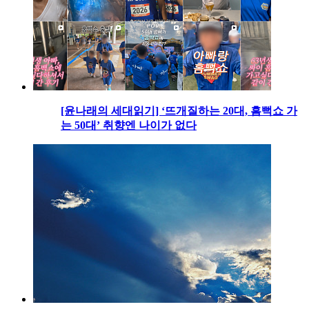
[윤나래의 세대읽기] ‘뜨개질하는 20대, 흠뻑쇼 가
는 50대’ 취향엔 나이가 없다