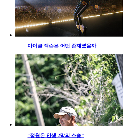
마이클 잭슨은 어떤 존재였을까
“정원은 인생 2막의 스승”