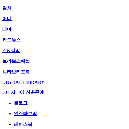
컬처
머니
테마
카드뉴스
컷&칼럼
브라보스페셜
브라보리포트
DIGITAL LIBRARY
50+ 시니어 신춘문예
블로그
인스타그램
페이스북