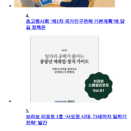
4.
초고령사회 ‘제1차 국가인구전략 기본계획’에 담
길 정책은
5.
브라보 리포트 1호 ‘사오정 시대, 73세까지 일하기
전략’ 발간