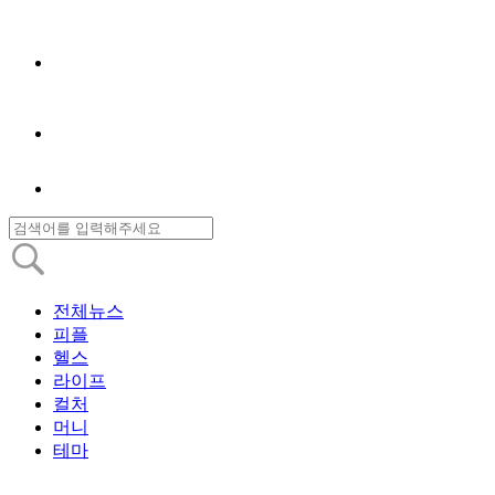
전체뉴스
피플
헬스
라이프
컬처
머니
테마