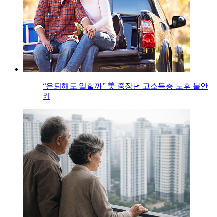
“은퇴해도 일할까” 美 중장년 고소득층 노후 불안
커