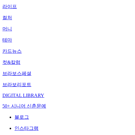
라이프
컬처
머니
테마
카드뉴스
컷&칼럼
브라보스페셜
브라보리포트
DIGITAL LIBRARY
50+ 시니어 신춘문예
블로그
인스타그램