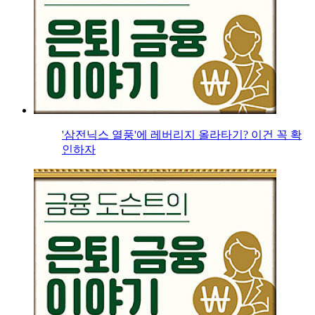
'삼전닉스 열풍'에 레버리지 올라타기? 이건 꼭 확
인하자