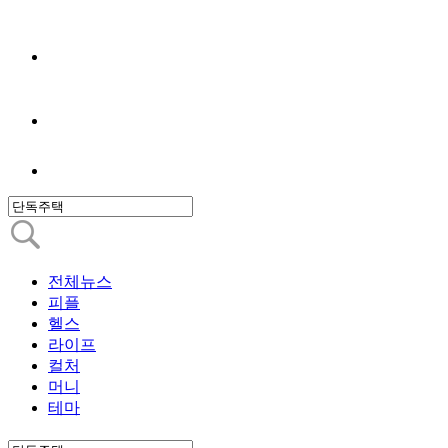
전체뉴스
피플
헬스
라이프
컬처
머니
테마