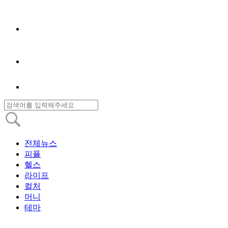
전체뉴스
피플
헬스
라이프
컬처
머니
테마