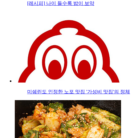
[레시피] 나이 들수록 밥이 보약
미쉐린도 인정한 노포 맛집 '가성비 맛집'의 정체