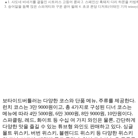
▲1. 샤도네 비네거를 곁들인 시트러스 고등어 콩피 2. 스페인산 흑돼지 다리 하몬을 카빙
3. 숭어알을 듬뿍 얹은 스파게티와 구운 광어 필레 4. 초코 폰당 디저트(이태인 기자 teinny
보타이드버틀러는 다양한 코스와 단품 메뉴, 주류를 제공한다.
런치 코스는 3만 9000원이고, 총 4가지로 구성된 디너 코스는
메뉴에 따라 4만 5000원, 6만 3000원, 8만 9000원, 10만원이다.
스파클링, 레드, 화이트 등 수십 여 가지 와인은 물론, 간단하게
다양한 맛을 즐길 수 있는 튜브형 와인도 판매하고 있다. 싱글
몰트 위스키, 버번 위스키, 블렌디드 위스키 등 다양한 위스키