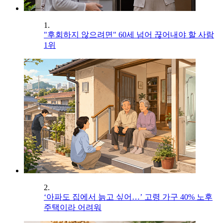
1.
"후회하지 않으려면" 60세 넘어 끊어내야 할 사람
1위
2.
‘아파도 집에서 늙고 싶어…’ 고령 가구 40% 노후
주택이라 어려워