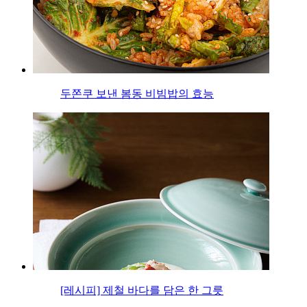
두쫀쿠 보낸 봄동 비빔밥의 효능
[레시피] 제철 바다를 담은 한 그릇