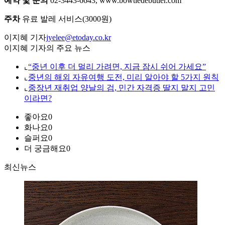
예약 및 문의
02-3443-6643, www.bowtiedebutler.com
주차
유료 발레 서비스(3000원)
이지혜 기자
jyelee@etoday.co.kr
이지혜 기자의 주요 뉴스
⌞
“중년 이후 더 멀리 가려면, 지금 잠시 쉬어 가세요”
⌞
중년의 해외 자유여행 도전, 미리 알아야 할 5가지 원칙
⌞
중장년 재취업 양날의 검, 민간 자격증 딸지 말지 고민
이라면?
좋아요
0
화나요
0
슬퍼요
0
더 궁금해요
0
최신뉴스