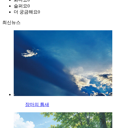
슬퍼요
0
더 궁금해요
0
최신뉴스
장마의 틈새