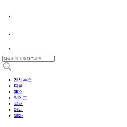
전체뉴스
피플
헬스
라이프
컬처
머니
테마