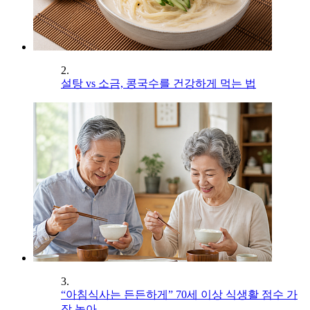
2.
설탕 vs 소금, 콩국수를 건강하게 먹는 법
3.
“아침식사는 든든하게” 70세 이상 식생활 점수 가
장 높아