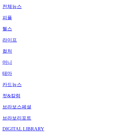
전체뉴스
피플
헬스
라이프
컬처
머니
테마
카드뉴스
컷&칼럼
브라보스페셜
브라보리포트
DIGITAL LIBRARY