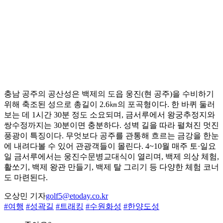
충남 공주의 공산성은 백제의 도읍 웅진(현 공주)을 수비하기
위해 축조된 성으로 총길이 2.6㎞의 포곡형이다. 한 바퀴 둘러
보는 데 1시간 30분 정도 소요되며, 금서루에서 왕궁추정지와
쌍수정까지는 30분이면 충분하다. 성벽 길을 따라 펼쳐진 멋진
풍광이 특징이다. 무엇보다 공주를 관통해 흐르는 금강을 한눈
에 내려다볼 수 있어 관광객들이 몰린다. 4~10월 매주 토·일요
일 금서루에서는 웅진수문병교대식이 열리며, 백제 의상 체험,
활쏘기, 백제 왕관 만들기, 백제 탈 그리기 등 다양한 체험 코너
도 마련된다.
오상민 기자
golf5@etoday.co.kr
#여행
#성곽길
#트래킹
#수원화성
#한양도성