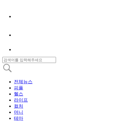
전체뉴스
피플
헬스
라이프
컬처
머니
테마