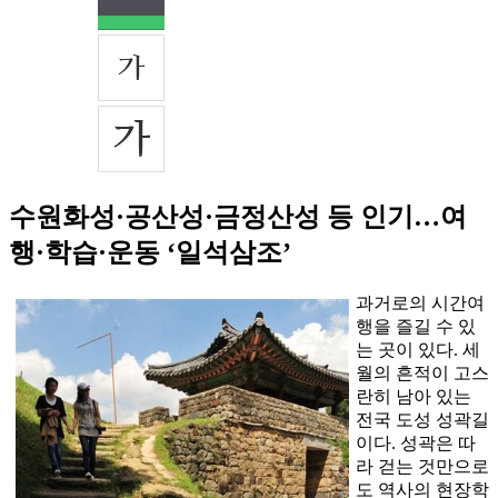
수원화성·공산성·금정산성 등 인기…여
행·학습·운동 ‘일석삼조’
과거로의 시간여
행을 즐길 수 있
는 곳이 있다. 세
월의 흔적이 고스
란히 남아 있는
전국 도성 성곽길
이다. 성곽은 따
라 걷는 것만으로
도 역사의 현장학