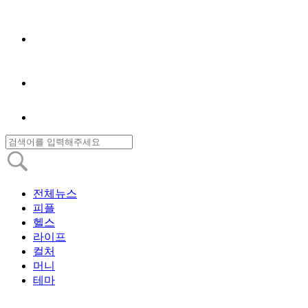
전체뉴스
피플
헬스
라이프
컬처
머니
테마