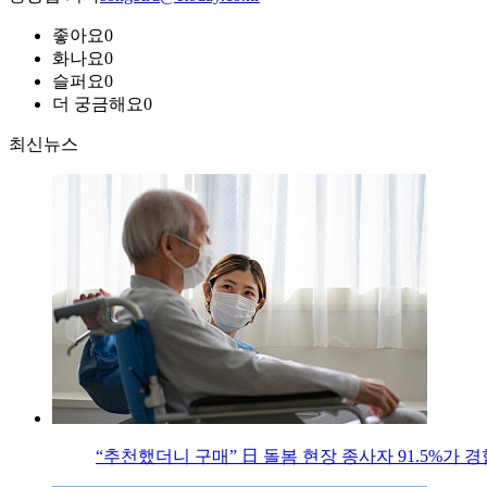
좋아요
0
화나요
0
슬퍼요
0
더 궁금해요
0
최신뉴스
“추천했더니 구매” 日 돌봄 현장 종사자 91.5%가 경