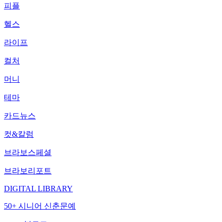
피플
헬스
라이프
컬처
머니
테마
카드뉴스
컷&칼럼
브라보스페셜
브라보리포트
DIGITAL LIBRARY
50+ 시니어 신춘문예