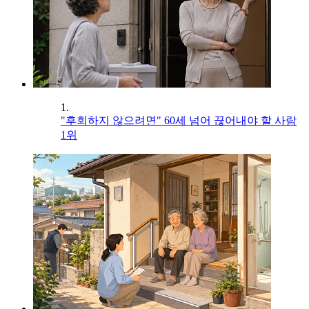
1.
"후회하지 않으려면" 60세 넘어 끊어내야 할 사람
1위