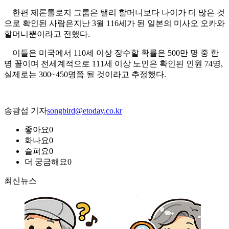
한편 제론톨로지 그룹은 탤리 할머니보다 나이가 더 많은 것
으로 확인된 사람은지난 3월 116세가 된 일본의 미사오 오카와
할머니뿐이라고 전했다.
이들은 미국에서 110세 이상 장수할 확률은 500만 명 중 한
명 꼴이며 전세계적으로 111세 이상 노인은 확인된 인원 74명,
실제로는 300~450명쯤 될 것이라고 추정했다.
송광섭 기자
songbird@etoday.co.kr
좋아요
0
화나요
0
슬퍼요
0
더 궁금해요
0
최신뉴스