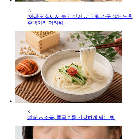
2.
‘아파도 집에서 늙고 싶어…’ 고령 가구 40% 노후
주택이라 어려워
3.
설탕 vs 소금, 콩국수를 건강하게 먹는 법