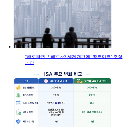
“해로하면 손해?” 8·3 세제개편에 ‘황혼이혼’ 조장
논란