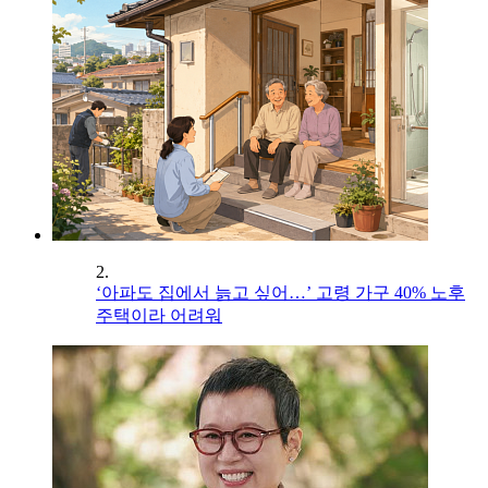
2.
‘아파도 집에서 늙고 싶어…’ 고령 가구 40% 노후
주택이라 어려워