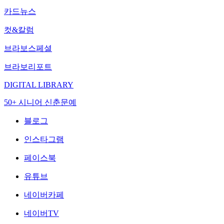
카드뉴스
컷&칼럼
브라보스페셜
브라보리포트
DIGITAL LIBRARY
50+ 시니어 신춘문예
블로그
인스타그램
페이스북
유튜브
네이버카페
네이버TV