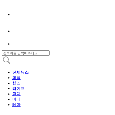
전체뉴스
피플
헬스
라이프
컬처
머니
테마