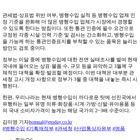
관세법·상표법 위반 여부, 병행수입 실적 등 병행수입 업체 인
정 기준을 완화해 더 많은 병행수입 업체가 시장에서 경쟁할
수 있도록 한다는 방침이다. 또한 통관 인증에 필수 요건으로
규정된 각종 시설·인력 기준 및 검사는 간소화하고, 병행수입
을 가능케 하는 통관인증표지를 부착할 수 있는 품목은 늘리는
방안도 검토 중이다.
정부는 이달 중에 병행수입에 대한 전면 실태조사를 벌여 현재
국내에 들어오는 상표·물품 수, 규모 등을 파악하고 3월께 구
체적인 대책을 확정·발표할 예정이다. 이번 대책은 대부분 관
세청 고시 개정 사항으로 정부가 3월 중 대책을 내놓는 즉시 시
행된다.
한편, 우리나라는 현재 병행수입이 까다로운 탓에 선진국에서
유행하는 일부 유명 의류·화장품·시계·가방·신발·유아용품 등
의 국내 소비자가격이 높게는 해당 국가의 2~3배 수준이다.
김미영 기자
bomnal@etoday.co.kr
#병행수입
#기획재정부
#관세청
#산업통상자원부
#명품