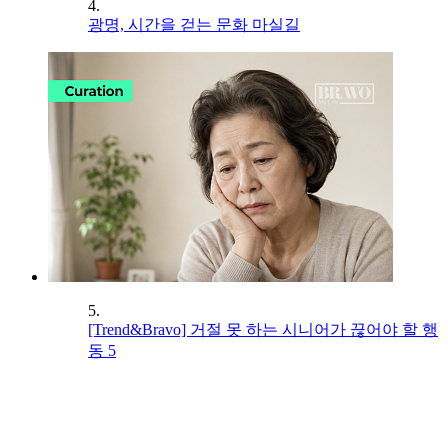
4.
광명, 시간을 걷는 문화 마실길
5.
[Trend&Bravo] 거절 못 하는 시니어가 끊어야 할 행
동 5