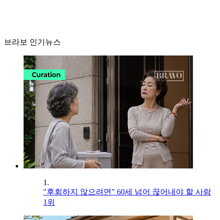
브라보 인기뉴스
1.
"후회하지 않으려면" 60세 넘어 끊어내야 할 사람
1위