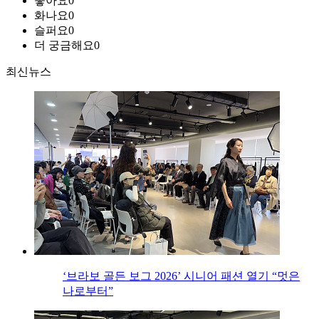
좋아요
0
화나요
0
슬퍼요
0
더 궁금해요
0
최신뉴스
‘브라보 골든 보그 2026’ 시니어 패션 열기 “멋은
나로부터”