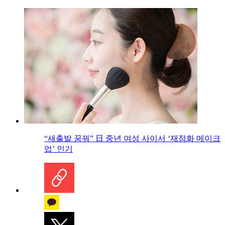
“새출발 꿈꿔” 日 중년 여성 사이서 ‘재점화 메이크
업’ 인기