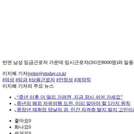
반면 남성 임금근로자 가운데 임시근로자(201만8000명)와 일용근로
이지혜 기자
jyelee@etoday.co.kr
#여성
#임금
#상용근로자
#안정성
#계약직
이지혜 기자의 주요 뉴스
⌞
“중년 이후 더 멀리 가려면, 지금 잠시 쉬어 가세요”
⌞
중년의 해외 자유여행 도전, 미리 알아야 할 5가지 원칙
⌞
중장년 재취업 양날의 검, 민간 자격증 딸지 말지 고민이
좋아요
0
화나요
0
슬퍼요
0