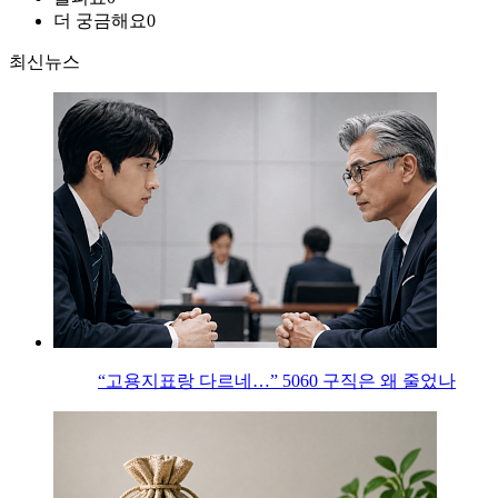
더 궁금해요
0
최신뉴스
“고용지표랑 다르네…” 5060 구직은 왜 줄었나