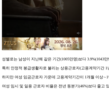
성별로는 남성이 지난해 같은 기간(1005만명)보다 3.9%(1043만9
특히 안정적 봉급생활자로 불리는 상용근로자(고용계약기간 1년 이상) 증가
하지만 여성 임금근로자 가운데 고용계약기간이 1개월 이상∼1년 미
여성 임시 및 일용 근로자 비율은 전년 동분기(46%)보다 줄고 