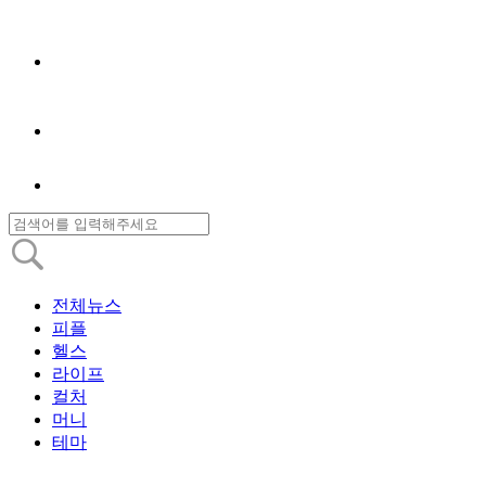
전체뉴스
피플
헬스
라이프
컬처
머니
테마