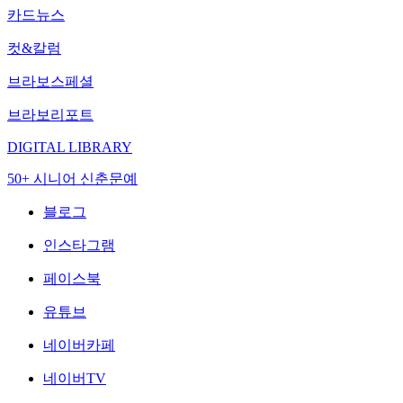
카드뉴스
컷&칼럼
브라보스페셜
브라보리포트
DIGITAL LIBRARY
50+ 시니어 신춘문예
블로그
인스타그램
페이스북
유튜브
네이버카페
네이버TV