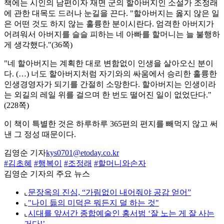
책에는 시인의 남편이자 재면 군의 할아버지인 소설가 조정래
에 관한 대목도 드러나 눈길을 끈다. "할아버지는 옳지 않은 일
은 어떤 것도 하지 않는 훌륭한 분이시란다. 엄격한 아버지가
어려워서 아버지를 슬슬 피하는 네 아빠를 할머니는 늘 불행하
게 생각했다."(36쪽)
"네 할아버지는 계획한 대로 변함없이 인생을 살아오신 분이
다. (…) 너도 할아버지처럼 자기와의 싸움에서 승리한 훌륭한
인생경영자가 되기를 간절히 소망한다. 할아버지는 인생이라
는 외길의 레일 위를 걸으며 한 번도 떨어진 일이 없었단다."
(228쪽)
이 책이 특별한 것은 하루하루 365편의 편지를 빼먹지 않고 써
낸 그 정성 때문이다.
김영순 기자
kys0701@etoday.co.kr
#김초혜
#행복이
#조정래
#할머니와손자
김영순 기자의 주요 뉴스
⌞
문장옥의 진심, “가림없이 내어줘야 공감 얻어”
⌞
"나이 듦의 미덕은 뭐든지 덜 하는 것"
⌞
시대를 앞서간 종합예술인 홍서범 ‘잘 노는 게 잘 사는
거다!’