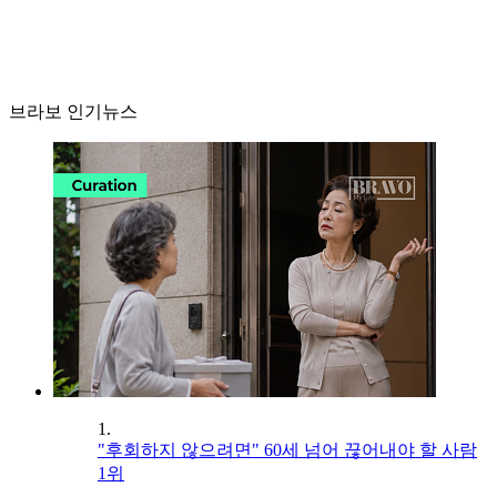
브라보 인기뉴스
1.
"후회하지 않으려면" 60세 넘어 끊어내야 할 사람
1위