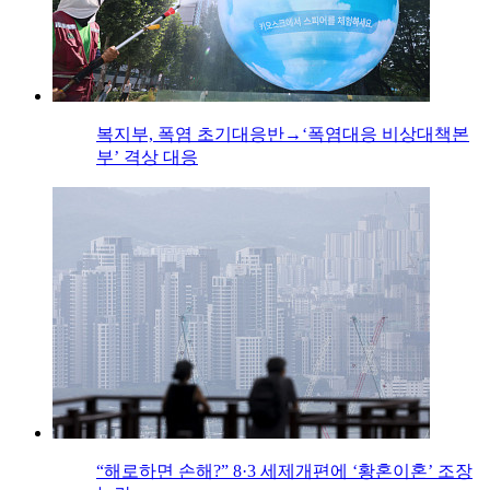
복지부, 폭염 초기대응반→‘폭염대응 비상대책본
부’ 격상 대응
“해로하면 손해?” 8·3 세제개편에 ‘황혼이혼’ 조장