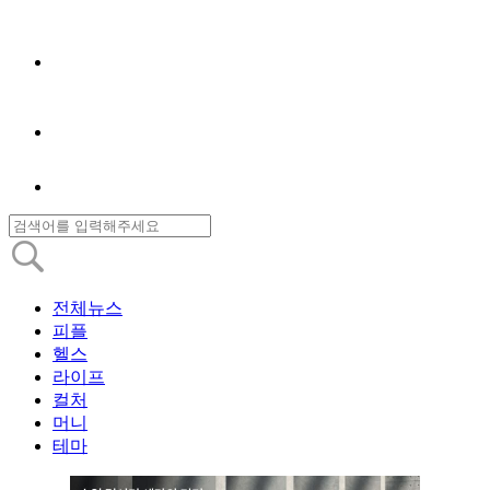
전체뉴스
피플
헬스
라이프
컬처
머니
테마