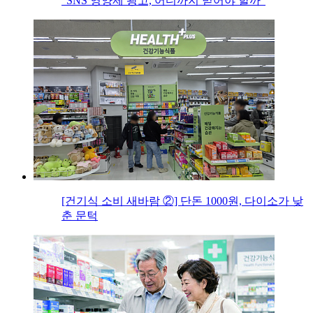
“SNS 영양제 광고, 어디까지 믿어야 할까”
[건기식 소비 새바람 ②] 단돈 1000원, 다이소가 낮
춘 문턱