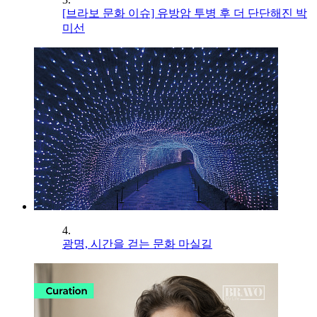
[브라보 문화 이슈] 유방암 투병 후 더 단단해진 박
미선
4.
광명, 시간을 걷는 문화 마실길