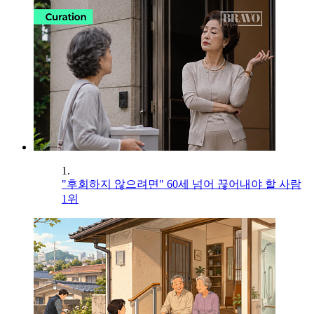
1.
"후회하지 않으려면" 60세 넘어 끊어내야 할 사람
1위