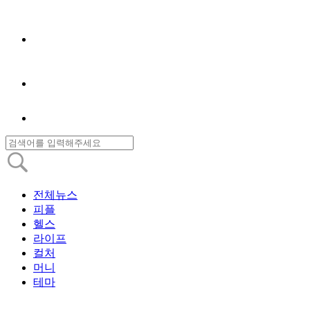
전체뉴스
피플
헬스
라이프
컬처
머니
테마