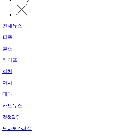
전체뉴스
피플
헬스
라이프
컬처
머니
테마
카드뉴스
컷&칼럼
브라보스페셜