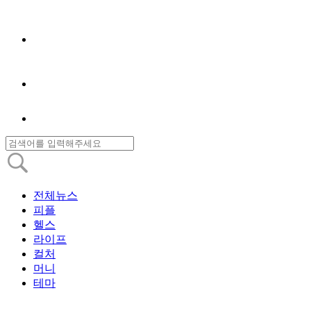
전체뉴스
피플
헬스
라이프
컬처
머니
테마