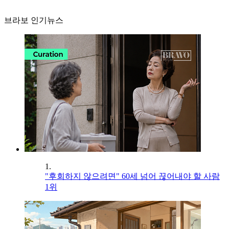
브라보 인기뉴스
1.
"후회하지 않으려면" 60세 넘어 끊어내야 할 사람
1위