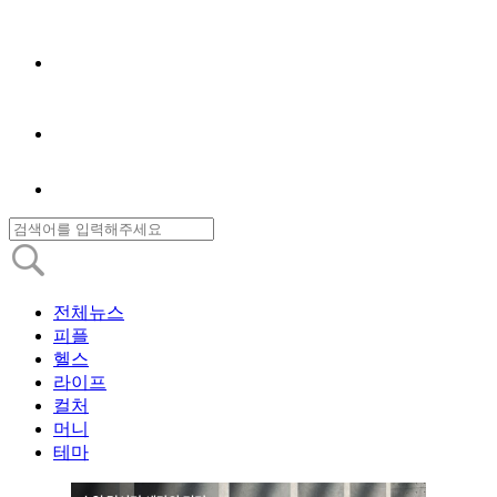
전체뉴스
피플
헬스
라이프
컬처
머니
테마