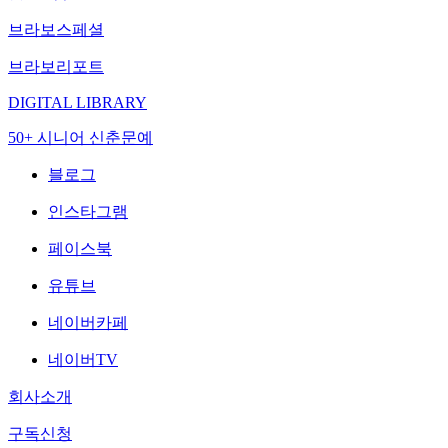
브라보스페셜
브라보리포트
DIGITAL LIBRARY
50+ 시니어 신춘문예
블로그
인스타그램
페이스북
유튜브
네이버카페
네이버TV
회사소개
구독신청