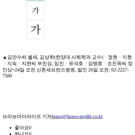
▲김만수씨 별세, 김상학(한양대 사회학과 교수)ㆍ정현ㆍ지현
ㆍ지숙ㆍ지완씨 부친상, 임진ㆍ유석호ㆍ강병호ㆍ조진욱씨 장
인상=24일 오전 신촌세브란스병원, 발인 26일 오전, 02-2227-
7580
브라보마이라이프 기자
bravo@bravo-mylife.co.kr
좋아요
0
화나요
0