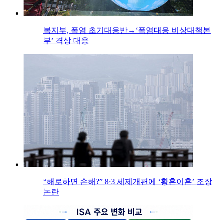
복지부, 폭염 초기대응반→‘폭염대응 비상대책본
부’ 격상 대응
“해로하면 손해?” 8·3 세제개편에 ‘황혼이혼’ 조장
논란