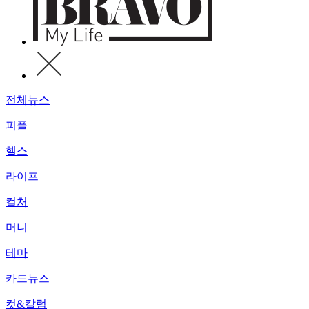
전체뉴스
피플
헬스
라이프
컬처
머니
테마
카드뉴스
컷&칼럼