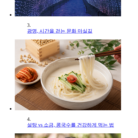
3.
광명, 시간을 걷는 문화 마실길
4.
설탕 vs 소금, 콩국수를 건강하게 먹는 법