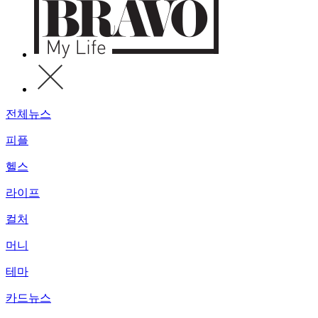
전체뉴스
피플
헬스
라이프
컬처
머니
테마
카드뉴스