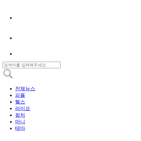
전체뉴스
피플
헬스
라이프
컬처
머니
테마