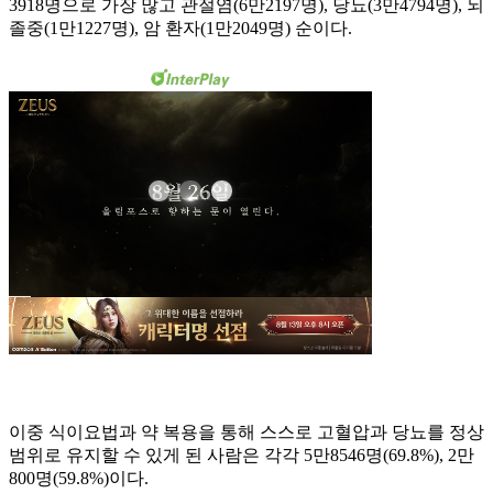
3918명으로 가장 많고 관절염(6만2197명), 당뇨(3만4794명), 뇌
졸중(1만1227명), 암 환자(1만2049명) 순이다.
이중 식이요법과 약 복용을 통해 스스로 고혈압과 당뇨를 정상
범위로 유지할 수 있게 된 사람은 각각 5만8546명(69.8%), 2만
800명(59.8%)이다.