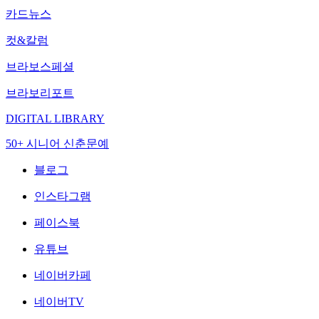
카드뉴스
컷&칼럼
브라보스페셜
브라보리포트
DIGITAL LIBRARY
50+ 시니어 신춘문예
블로그
인스타그램
페이스북
유튜브
네이버카페
네이버TV