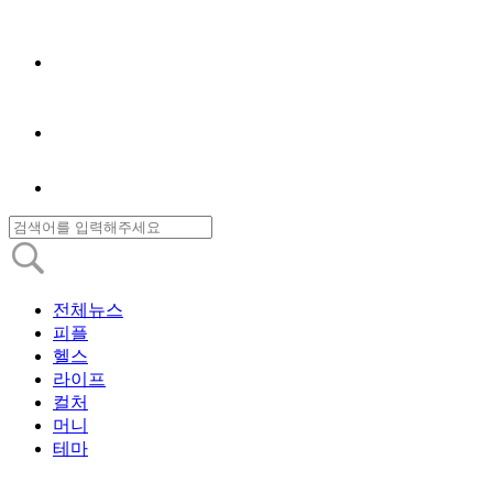
전체뉴스
피플
헬스
라이프
컬처
머니
테마