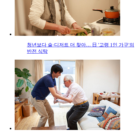
청년보다 술·디저트 더 찾아… 日 '고령 1인 가구'의
반전 식탁