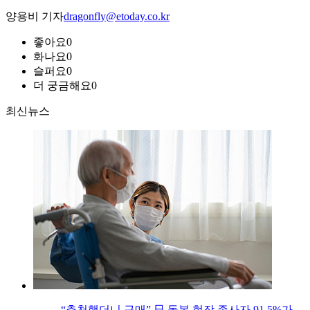
양용비 기자
dragonfly@etoday.co.kr
좋아요
0
화나요
0
슬퍼요
0
더 궁금해요
0
최신뉴스
“추천했더니 구매” 日 돌봄 현장 종사자 91.5%가