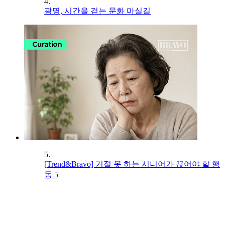
4.
광명, 시간을 걷는 문화 마실길
5.
[Trend&Bravo] 거절 못 하는 시니어가 끊어야 할 행
동 5