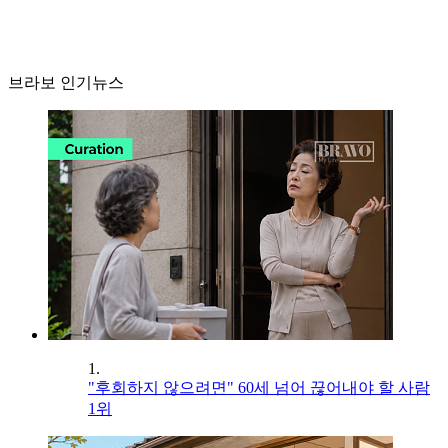
브라보 인기뉴스
1.
"후회하지 않으려면" 60세 넘어 끊어내야 할 사람
1위