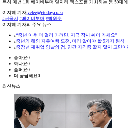
특히 매년 1회 베이비부머 일자리 엑스포를 개최하는 등 50대
이지혜 기자
jyelee@etoday.co.kr
#서울시
#베이비부머
#박원순
이지혜 기자의 주요 뉴스
⌞
“중년 이후 더 멀리 가려면, 지금 잠시 쉬어 가세요”
⌞
중년의 해외 자유여행 도전, 미리 알아야 할 5가지 원칙
⌞
중장년 재취업 양날의 검, 민간 자격증 딸지 말지 고민이
좋아요
0
화나요
0
슬퍼요
0
더 궁금해요
0
최신뉴스