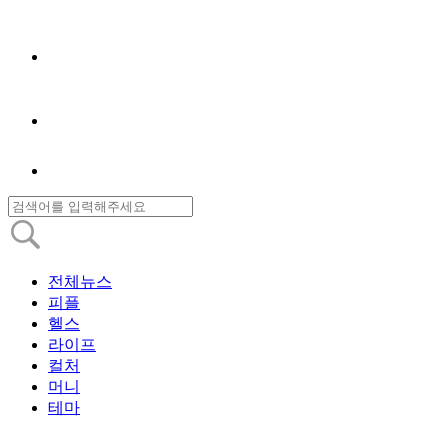
전체뉴스
피플
헬스
라이프
컬처
머니
테마