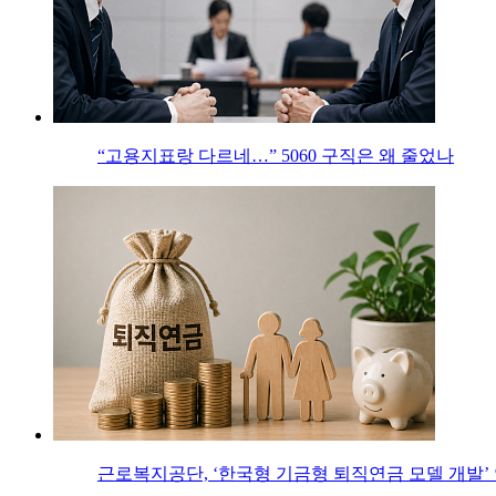
“고용지표랑 다르네…” 5060 구직은 왜 줄었나
근로복지공단, ‘한국형 기금형 퇴직연금 모델 개발’