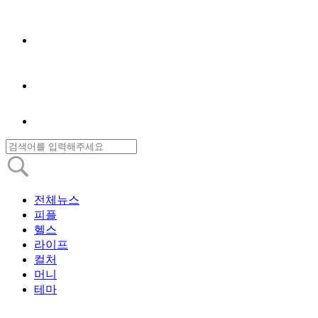
전체뉴스
피플
헬스
라이프
컬처
머니
테마