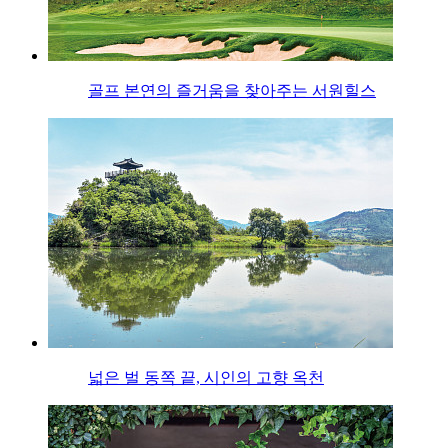
골프 본연의 즐거움을 찾아주는 서원힐스
넓은 벌 동쪽 끝, 시인의 고향 옥천