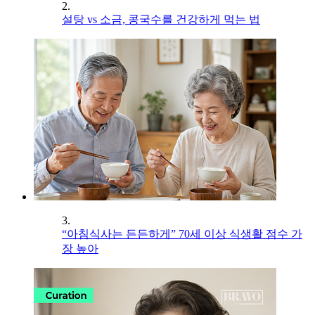
2.
설탕 vs 소금, 콩국수를 건강하게 먹는 법
3.
“아침식사는 든든하게” 70세 이상 식생활 점수 가
장 높아