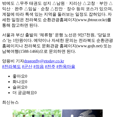
밖에도 △무주 태권도 성지 △남원ㆍ지리산 △고창ㆍ부안 △
익산ㆍ완주 △임실ㆍ순창 △진안ㆍ장수 등의 코스가 있으며,
계절에 따라 특색 있는 지역을 둘러보는 일정도 잡혀있다. 자
세한 일정은 전라북도 순환관광홈페이지(www.jbtour.or.kr)를
통해 참고하면 된다.
서울과 부산 출발의 ‘체류형’ 운행 노선은 9만7천원, ‘당일코
스’는 1만원이다. 예약이나 자세한 문의는 전라북도 순환관광
홈페이지나 전라북도 문화관광 홈페이지(www.gojb.net) 또는
남북여행(1588-1466)으로 문의하면 된다.
양용비 기자
dragonfly@etoday.co.kr
#전라북도
#군산
#정읍
#전주
#한옥마을
좋아요
0
화나요
0
슬퍼요
0
더 궁금해요
0
최신뉴스