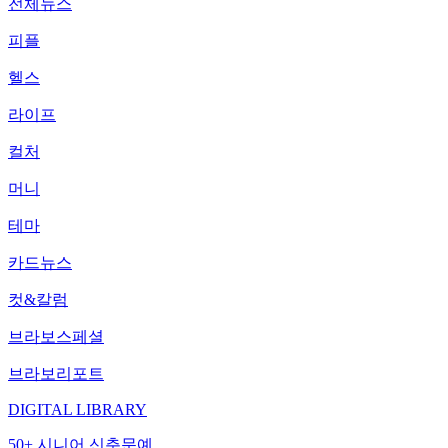
전체뉴스
피플
헬스
라이프
컬처
머니
테마
카드뉴스
컷&칼럼
브라보스페셜
브라보리포트
DIGITAL LIBRARY
50+ 시니어 신춘문예