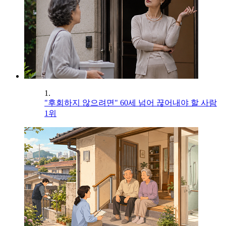
1.
"후회하지 않으려면" 60세 넘어 끊어내야 할 사람
1위