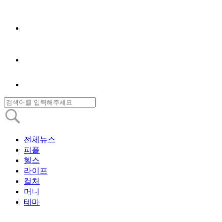
전체뉴스
피플
헬스
라이프
컬처
머니
테마