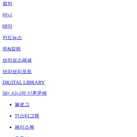
컬처
머니
테마
카드뉴스
컷&칼럼
브라보스페셜
브라보리포트
DIGITAL LIBRARY
50+ 시니어 신춘문예
블로그
인스타그램
페이스북