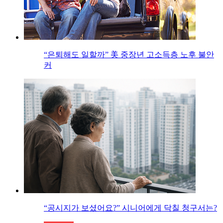
“은퇴해도 일할까” 美 중장년 고소득층 노후 불안
커
“공시지가 보셨어요?” 시니어에게 닥칠 청구서는?