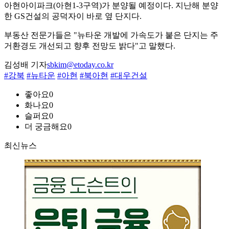
아현아이파크(아현1-3구역)가 분양될 예정이다. 지난해 분양
한 GS건설의 공덕자이 바로 옆 단지다.
부동산 전문가들은 "뉴타운 개발에 가속도가 붙은 단지는 주
거환경도 개선되고 향후 전망도 밝다"고 말했다.
김성배 기자
sbkim@etoday.co.kr
#강북
#뉴타운
#아현
#북아현
#대우건설
좋아요
0
화나요
0
슬퍼요
0
더 궁금해요
0
최신뉴스