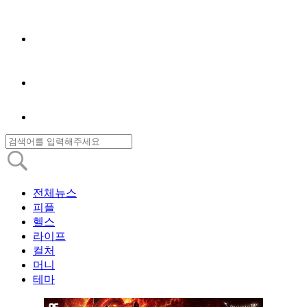
전체뉴스
피플
헬스
라이프
컬처
머니
테마