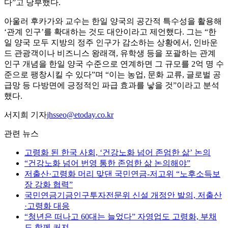
다”고 당부했다.
아울러 후카가와 교수는 한일 양국의 공간적 특수성을 활용해
‘관계 인구’를 확대하는 것도 대안이라고 제언했다. 그는 “한
일 양국 모두 지방의 정주 인구가 감소하는 상황에서, 인바운
드 관광객이나 비즈니스 왕래객, 유학생 등을 포괄하는 관계
인구 개념을 한일 양국 수준으로 연계하면 그 규모를 2억 명 수
준으로 팽창시킬 수 있다”며 “이는 농업, 문화 교류, 글로벌 공
급망 등 다방면에 긍정적인 파급 효과를 낳을 것”이라고 분석
했다.
서지희 기자
jhsseo@etoday.co.kr
관련 뉴스
고령화 된 한국 사회, ‘건강노화 넘어 존엄한 삶’ 논의
“건강노화 넘어 번영 통한 존엄한 삶 논의해야”
저출산·고령화 머리 맞댄 국민연금-저고위 “노후소득보
장 강화 협력”
국민연금기금인구투자전문위 신설 개정안 발의, 저출산
·고령화 대응
“청년은 떠나고 60대는 늘었다” 자영업도 고령화, 부채
도 함께 커져