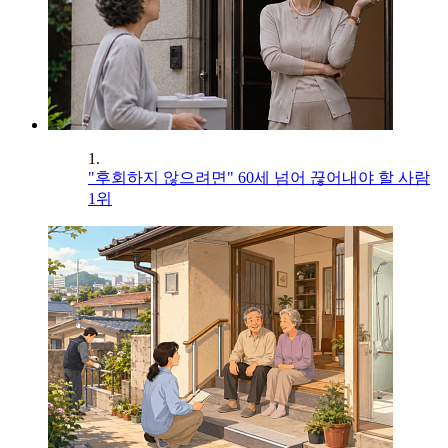
1.
"후회하지 않으려면" 60세 넘어 끊어내야 할 사람
1위