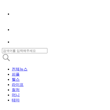
전체뉴스
피플
헬스
라이프
컬처
머니
테마