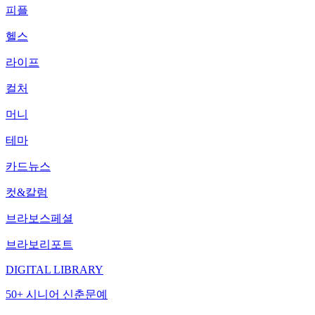
피플
헬스
라이프
컬처
머니
테마
카드뉴스
컷&칼럼
브라보스페셜
브라보리포트
DIGITAL LIBRARY
50+ 시니어 신춘문예