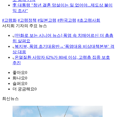
李 대통령 "청년 결혼 망설이는 일 없어야...제도상 불이
익 조사"
#고령화
#고령정책
#일본고령
#한국고령
#초고령사회
서지희 기자의 주요 뉴스
⌞
[만화로 보는 시니어 뉴스] 폭염 속 치매어르신 더 촘촘
히 살펴요
⌞
복지부, 폭염 초기대응반→‘폭염대응 비상대책본부’ 격
상 대응
⌞
온열질환 사망자 62%가 80세 이상, 고령층 집중 보호
추진
좋아요
0
화나요
0
슬퍼요
0
더 궁금해요
0
최신뉴스