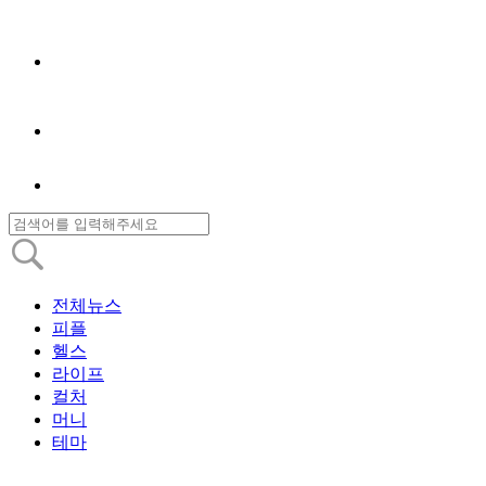
전체뉴스
피플
헬스
라이프
컬처
머니
테마