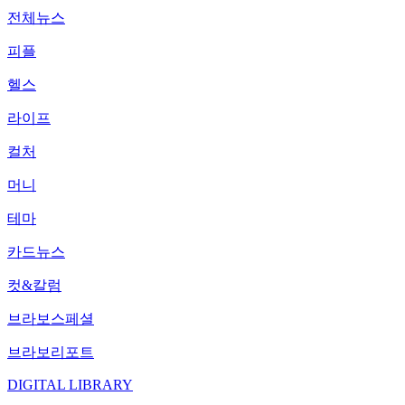
전체뉴스
피플
헬스
라이프
컬처
머니
테마
카드뉴스
컷&칼럼
브라보스페셜
브라보리포트
DIGITAL LIBRARY