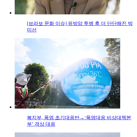
[브라보 문화 이슈] 유방암 투병 후 더 단단해진 박
미선
복지부, 폭염 초기대응반→‘폭염대응 비상대책본
부’ 격상 대응