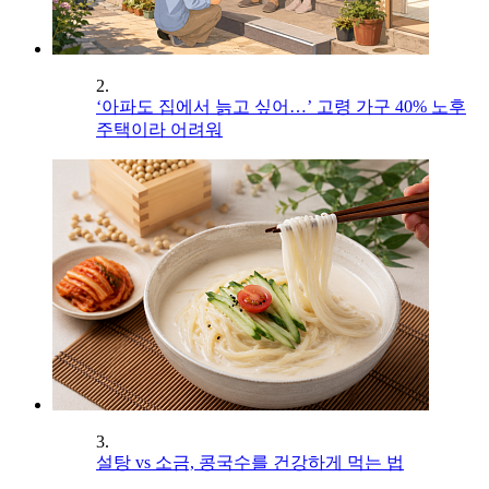
2.
‘아파도 집에서 늙고 싶어…’ 고령 가구 40% 노후
주택이라 어려워
3.
설탕 vs 소금, 콩국수를 건강하게 먹는 법