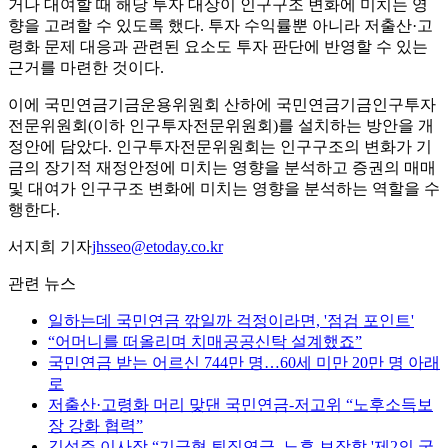
거나 대여할 때 해당 투자 대상이 인구구조 변화에 미치는 영
향을 고려할 수 있도록 했다. 투자 수익률뿐 아니라 저출산·고
령화 문제 대응과 관련된 요소도 투자 판단에 반영할 수 있는
근거를 마련한 것이다.
이에 국민연금기금운용위원회 산하에 국민연금기금인구투자
전문위원회(이하 인구투자전문위원회)를 설치하는 방안을 개
정안에 담았다. 인구투자전문위원회는 인구구조의 변화가 기
금의 장기적 재정안정에 미치는 영향을 분석하고 증권의 매매
및 대여가 인구구조 변화에 미치는 영향을 분석하는 역할을 수
행한다.
서지희 기자
jhsseo@etoday.co.kr
관련 뉴스
일하는데 국민연금 깎일까 걱정이라면, '점검 포인트'
“어머니를 떠올리며 치매공공신탁 설계했죠”
국민연금 받는 어르신 744만 명…60세 미만 20만 명 아래
로
저출산·고령화 머리 맞댄 국민연금-저고위 “노후소득보
장 강화 협력”
김성주 이사장 “기금형 퇴직연금, 노후 보장할 '제2의 국