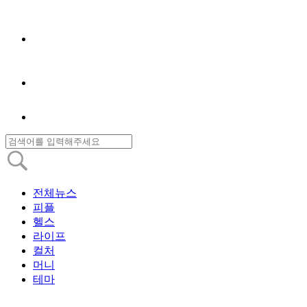
전체뉴스
피플
헬스
라이프
컬처
머니
테마