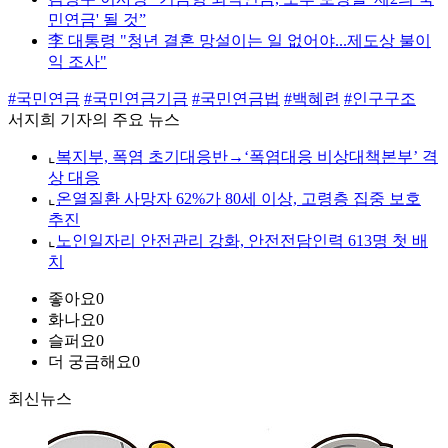
민연금' 될 것”
李 대통령 "청년 결혼 망설이는 일 없어야...제도상 불이
익 조사"
#국민연금
#국민연금기금
#국민연금법
#백혜련
#인구구조
서지희 기자의 주요 뉴스
⌞
복지부, 폭염 초기대응반→‘폭염대응 비상대책본부’ 격
상 대응
⌞
온열질환 사망자 62%가 80세 이상, 고령층 집중 보호
추진
⌞
노인일자리 안전관리 강화, 안전전담인력 613명 첫 배
치
좋아요
0
화나요
0
슬퍼요
0
더 궁금해요
0
최신뉴스