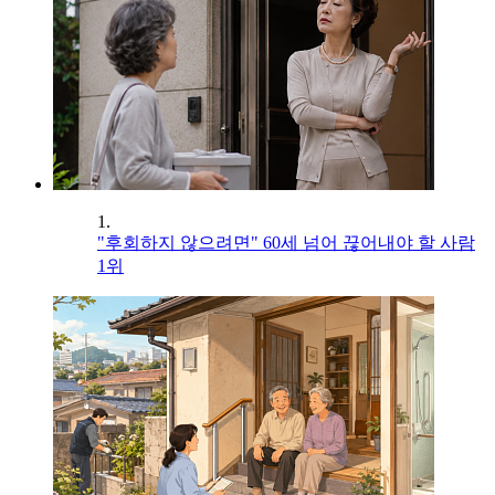
1.
"후회하지 않으려면" 60세 넘어 끊어내야 할 사람
1위