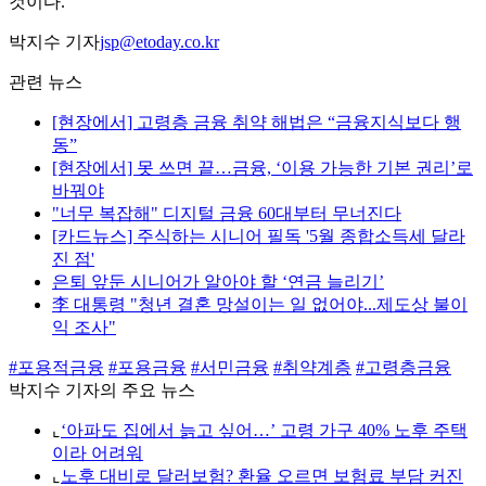
것이다.
박지수 기자
jsp@etoday.co.kr
관련 뉴스
[현장에서] 고령층 금융 취약 해법은 “금융지식보다 행
동”
[현장에서] 못 쓰면 끝…금융, ‘이용 가능한 기본 권리’로
바꿔야
"너무 복잡해" 디지털 금융 60대부터 무너진다
[카드뉴스] 주식하는 시니어 필독 '5월 종합소득세 달라
진 점'
은퇴 앞둔 시니어가 알아야 할 ‘연금 늘리기’
李 대통령 "청년 결혼 망설이는 일 없어야...제도상 불이
익 조사"
#포용적금융
#포용금융
#서민금융
#취약계층
#고령층금융
박지수 기자의 주요 뉴스
⌞
‘아파도 집에서 늙고 싶어…’ 고령 가구 40% 노후 주택
이라 어려워
⌞
노후 대비로 달러보험? 환율 오르면 보험료 부담 커진