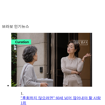
브라보 인기뉴스
1.
"후회하지 않으려면" 60세 넘어 끊어내야 할 사람
1위