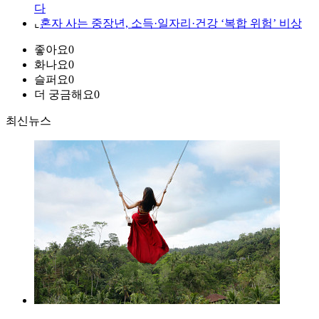
다
⌞
혼자 사는 중장년, 소득·일자리·건강 ‘복합 위험’ 비상
좋아요
0
화나요
0
슬퍼요
0
더 궁금해요
0
최신뉴스