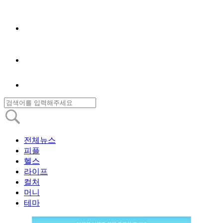
전체뉴스
피플
헬스
라이프
컬처
머니
테마