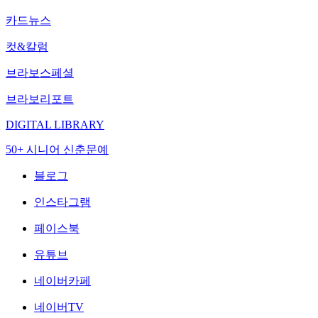
카드뉴스
컷&칼럼
브라보스페셜
브라보리포트
DIGITAL LIBRARY
50+ 시니어 신춘문예
블로그
인스타그램
페이스북
유튜브
네이버카페
네이버TV