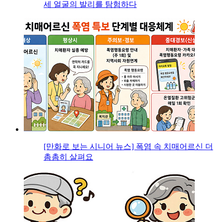
세 얼굴의 발리를 탐험하다
[만화로 보는 시니어 뉴스] 폭염 속 치매어르신 더
촘촘히 살펴요