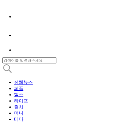
전체뉴스
피플
헬스
라이프
컬처
머니
테마