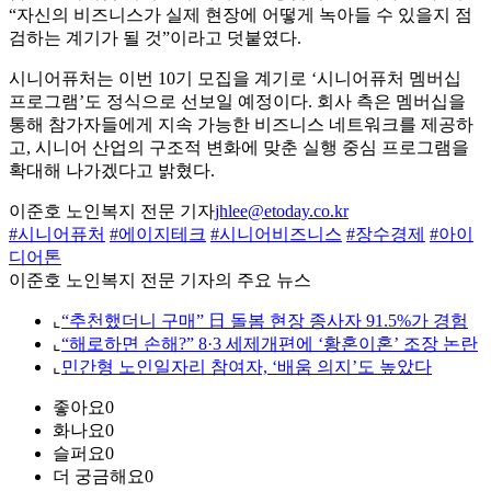
“자신의 비즈니스가 실제 현장에 어떻게 녹아들 수 있을지 점
검하는 계기가 될 것”이라고 덧붙였다.
시니어퓨처는 이번 10기 모집을 계기로 ‘시니어퓨처 멤버십
프로그램’도 정식으로 선보일 예정이다. 회사 측은 멤버십을
통해 참가자들에게 지속 가능한 비즈니스 네트워크를 제공하
고, 시니어 산업의 구조적 변화에 맞춘 실행 중심 프로그램을
확대해 나가겠다고 밝혔다.
이준호 노인복지 전문 기자
jhlee@etoday.co.kr
#시니어퓨처
#에이지테크
#시니어비즈니스
#장수경제
#아이
디어톤
이준호 노인복지 전문 기자의 주요 뉴스
⌞
“추천했더니 구매” 日 돌봄 현장 종사자 91.5%가 경험
⌞
“해로하면 손해?” 8·3 세제개편에 ‘황혼이혼’ 조장 논란
⌞
민간형 노인일자리 참여자, ‘배움 의지’도 높았다
좋아요
0
화나요
0
슬퍼요
0
더 궁금해요
0