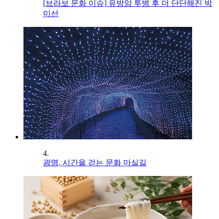
[브라보 문화 이슈] 유방암 투병 후 더 단단해진 박
미선
4.
광명, 시간을 걷는 문화 마실길