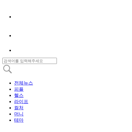
전체뉴스
피플
헬스
라이프
컬처
머니
테마