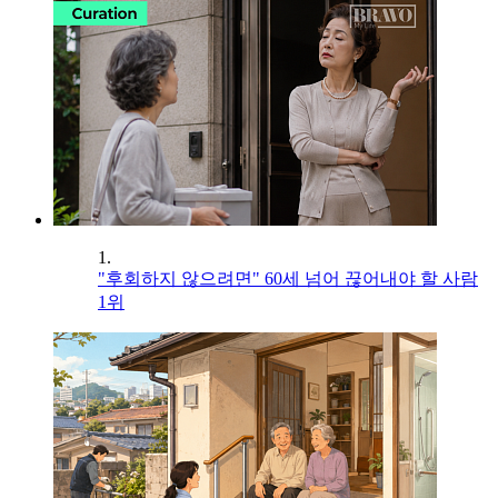
1.
"후회하지 않으려면" 60세 넘어 끊어내야 할 사람
1위