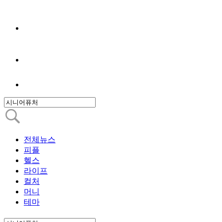
전체뉴스
피플
헬스
라이프
컬처
머니
테마