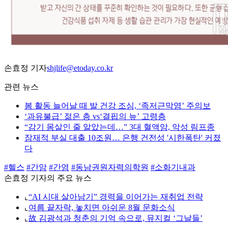
손효정 기자
shjlife@etoday.co.kr
관련 뉴스
봄 활동 늘어날 때 발 건강 조심, ‘족저근막염’ 주의보
‘과유불급’ 젊은 층 vs‘결핍의 늪’ 고령층
“감기 몸살인 줄 알았는데…” 3대 혈액암, 악성 림프종
잠재적 부실 대출 10조원… 은행 건전성 '시한폭탄' 커졌
다
#헬스
#간암
#간염
#동남권원자력의학원
#소화기내과
손효정 기자의 주요 뉴스
⌞
“AI 시대 살아남기” 경력을 이어가는 재취업 전략
⌞
여름 끝자락, 놓치면 아쉬운 8월 문화소식
⌞
故 김광석과 청춘의 기억 속으로, 뮤지컬 ‘그날들’