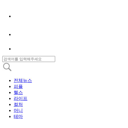
전체뉴스
피플
헬스
라이프
컬처
머니
테마