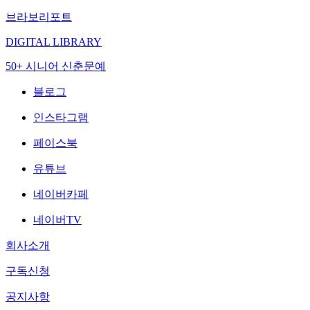
브라보리포트
DIGITAL LIBRARY
50+ 시니어 신춘문예
블로그
인스타그램
페이스북
유튜브
네이버카페
네이버TV
회사소개
구독신청
공지사항