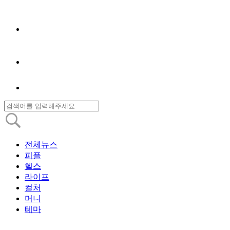
전체뉴스
피플
헬스
라이프
컬처
머니
테마