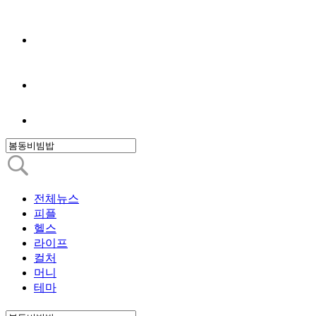
전체뉴스
피플
헬스
라이프
컬처
머니
테마