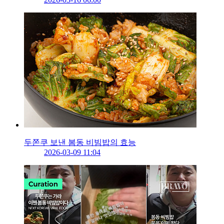
두쫀쿠 보낸 봄동 비빔밥의 효능
2026-03-09 11:04