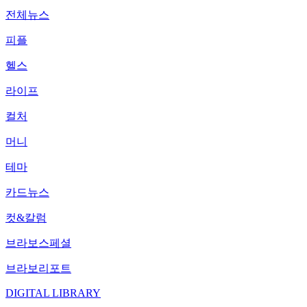
전체뉴스
피플
헬스
라이프
컬처
머니
테마
카드뉴스
컷&칼럼
브라보스페셜
브라보리포트
DIGITAL LIBRARY