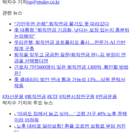
박지수 기자
jsp@etoday.co.kr
관련 뉴스
“가만두면 손해” 퇴직연금 물가도 못 따라갔다
李 대통령 “퇴직연금 기금화, 낫다는 보장 있는지 충분히
논의해야”
우리은행, 퇴직연금 포트폴리오 출시…전문가·AI 기반
체계 구축
퇴직을 앞두고 궁금한 질문(퇴직연금 편) -김 부장이 연
금을 선택했다면
근로자 7만5000명이 잊은 퇴직연금 1309억, 확인할 방법
은?
美 클래리티 법안 연내 통과 가능성 13%…상원 문턱서
제동
#자산운용
#퇴직연금
#ETF
#자본시장연구원
#연금운용
박지수 기자의 주요 뉴스
⌞
‘아파도 집에서 늙고 싶어…’ 고령 가구 40% 노후 주택
이라 어려워
⌞
노후 대비로 달러보험? 환율 오르면 보험료 부담 커진