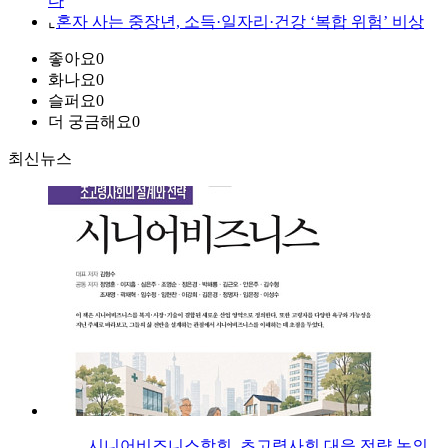
다
⌞
혼자 사는 중장년, 소득·일자리·건강 ‘복합 위험’ 비상
좋아요
0
화나요
0
슬퍼요
0
더 궁금해요
0
최신뉴스
시니어비즈니스학회, 초고령사회 대응 전략 논의