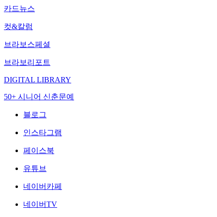
카드뉴스
컷&칼럼
브라보스페셜
브라보리포트
DIGITAL LIBRARY
50+ 시니어 신춘문예
블로그
인스타그램
페이스북
유튜브
네이버카페
네이버TV