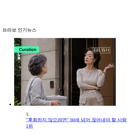
브라보 인기뉴스
1.
"후회하지 않으려면" 60세 넘어 끊어내야 할 사람
1위