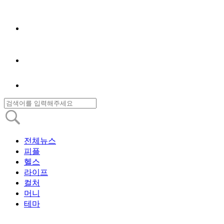
전체뉴스
피플
헬스
라이프
컬처
머니
테마