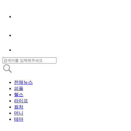
전체뉴스
피플
헬스
라이프
컬처
머니
테마