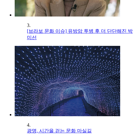
3.
[브라보 문화 이슈] 유방암 투병 후 더 단단해진 박
미선
4.
광명, 시간을 걷는 문화 마실길