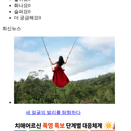
화나요
0
슬퍼요
0
더 궁금해요
0
최신뉴스
세 얼굴의 발리를 탐험하다