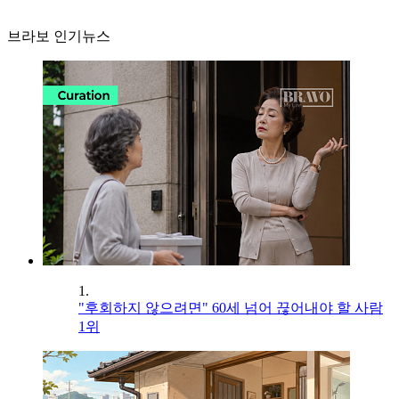
브라보 인기뉴스
1.
"후회하지 않으려면" 60세 넘어 끊어내야 할 사람
1위