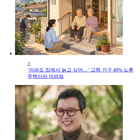
2.
‘아파도 집에서 늙고 싶어…’ 고령 가구 40% 노후
주택이라 어려워