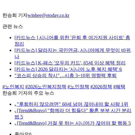
한승희 기자
winhee@etoday.co.kr
관련 뉴스
[카드뉴스 ] 시니어를 위한 '은퇴 후 여가지원 사이트' 총
정리
[카드뉴스] 달라지는 국민연금, 시니어에게 무엇이 바뀌
나
[카드뉴스] K-패스 '모두의 카드', 65세 이상 혜택 정리
[카드뉴스] 2026 달라지는 '시니어 노후 복지 혜택' 6
"코스피 상승의 착시"…시총 3~10위 영향력 후퇴
#노인복지
#2026노인복지정책
#노인정책
#2026정책
#혜택
한승희 기자의 주요 뉴스
⌞
"후회하지 않으려면" 60세 넘어 끊어내야 할 사람 1위
⌞
[Trend&Bravo] "함께라 더 힘들다" 황혼 부부 시간 분리
법 5
⌞
[Trend&Bravo] 거절 못 하는 시니어가 끊어야 할 행동 5
좋아요
0