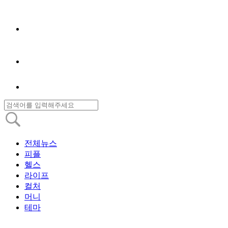
전체뉴스
피플
헬스
라이프
컬처
머니
테마