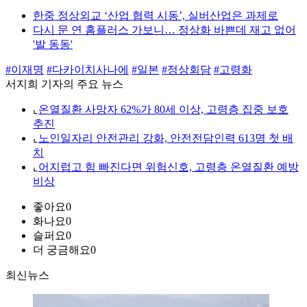
한중 정상외교 ‘산업 협력 시동’, 실버산업은 과제로
다시 문 연 홈플러스 가보니… 정상화 바쁜데 재고 없어
'발 동동'
#이재명
#다카이치사나에
#일본
#정상회담
#고령화
서지희 기자의 주요 뉴스
⌞
온열질환 사망자 62%가 80세 이상, 고령층 집중 보호
추진
⌞
노인일자리 안전관리 강화, 안전전담인력 613명 첫 배
치
⌞
어지럽고 힘 빠진다면 위험신호, 고령층 온열질환 예방
비상
좋아요
0
화나요
0
슬퍼요
0
더 궁금해요
0
최신뉴스