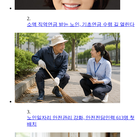
2.
소액 직역연금 받는 노인, 기초연금 수령 길 열린다
3.
노인일자리 안전관리 강화, 안전전담인력 613명 첫
배치