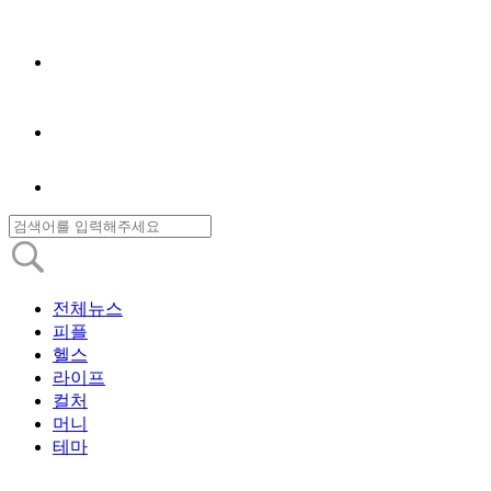
전체뉴스
피플
헬스
라이프
컬처
머니
테마