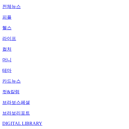
전체뉴스
피플
헬스
라이프
컬처
머니
테마
카드뉴스
컷&칼럼
브라보스페셜
브라보리포트
DIGITAL LIBRARY