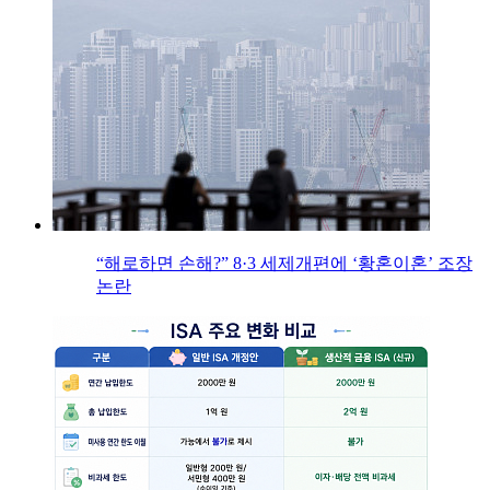
“해로하면 손해?” 8·3 세제개편에 ‘황혼이혼’ 조장
논란