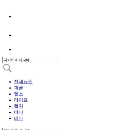
전체뉴스
피플
헬스
라이프
컬처
머니
테마