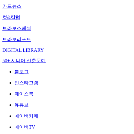
카드뉴스
컷&칼럼
브라보스페셜
브라보리포트
DIGITAL LIBRARY
50+ 시니어 신춘문예
블로그
인스타그램
페이스북
유튜브
네이버카페
네이버TV