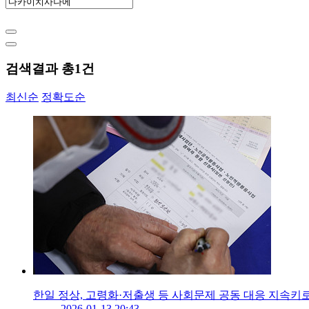
검색결과 총
1
건
최신순
정확도순
한일 정상, 고령화·저출생 등 사회문제 공동 대응 지속키
2026-01-13 20:43