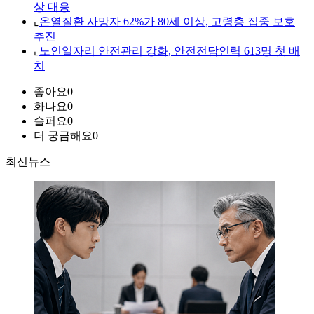
상 대응
⌞
온열질환 사망자 62%가 80세 이상, 고령층 집중 보호
추진
⌞
노인일자리 안전관리 강화, 안전전담인력 613명 첫 배
치
좋아요
0
화나요
0
슬퍼요
0
더 궁금해요
0
최신뉴스