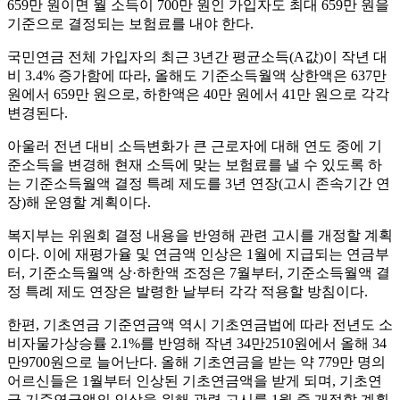
659만 원이면 월 소득이 700만 원인 가입자도 최대 659만 원을
기준으로 결정되는 보험료를 내야 한다.
국민연금 전체 가입자의 최근 3년간 평균소득(A값)이 작년 대
비 3.4% 증가함에 따라, 올해도 기준소득월액 상한액은 637만
원에서 659만 원으로, 하한액은 40만 원에서 41만 원으로 각각
변경된다.
아울러 전년 대비 소득변화가 큰 근로자에 대해 연도 중에 기
준소득을 변경해 현재 소득에 맞는 보험료를 낼 수 있도록 하
는 기준소득월액 결정 특례 제도를 3년 연장(고시 존속기간 연
장)해 운영할 계획이다.
복지부는 위원회 결정 내용을 반영해 관련 고시를 개정할 계획
이다. 이에 재평가율 및 연금액 인상은 1월에 지급되는 연금부
터, 기준소득월액 상·하한액 조정은 7월부터, 기준소득월액 결
정 특례 제도 연장은 발령한 날부터 각각 적용할 방침이다.
한편, 기초연금 기준연금액 역시 기초연금법에 따라 전년도 소
비자물가상승률 2.1%를 반영해 작년 34만2510원에서 올해 34
만9700원으로 늘어난다. 올해 기초연금을 받는 약 779만 명의
어르신들은 1월부터 인상된 기초연금액을 받게 되며, 기초연
금 기준연금액의 인상을 위해 관련 고시를 1월 중 개정할 계획