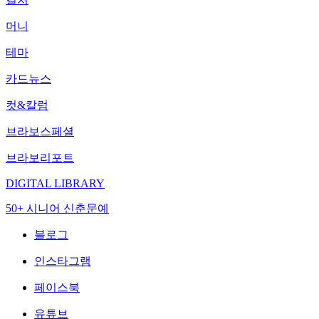
머니
테마
카드뉴스
컷&칼럼
브라보스페셜
브라보리포트
DIGITAL LIBRARY
50+ 시니어 신춘문예
블로그
인스타그램
페이스북
유튜브