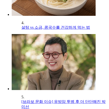
4.
설탕 vs 소금, 콩국수를 건강하게 먹는 법
5.
[브라보 문화 이슈] 유방암 투병 후 더 단단해진 박
미선