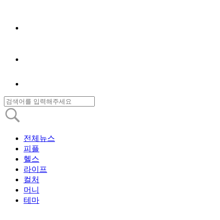
전체뉴스
피플
헬스
라이프
컬처
머니
테마