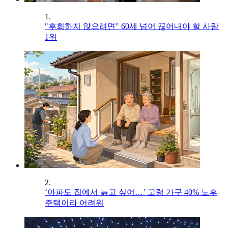
1.
"후회하지 않으려면" 60세 넘어 끊어내야 할 사람
1위
2.
‘아파도 집에서 늙고 싶어…’ 고령 가구 40% 노후
주택이라 어려워