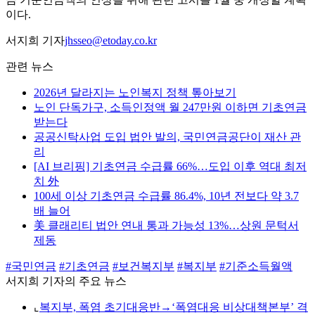
이다.
서지희 기자
jhsseo@etoday.co.kr
관련 뉴스
2026년 달라지는 노인복지 정책 톺아보기
노인 단독가구, 소득인정액 월 247만원 이하면 기초연금
받는다
공공신탁사업 도입 법안 발의, 국민연금공단이 재산 관
리
[AI 브리핑] 기초연금 수급률 66%…도입 이후 역대 최저
치 外
100세 이상 기초연금 수급률 86.4%, 10년 전보다 약 3.7
배 늘어
美 클래리티 법안 연내 통과 가능성 13%…상원 문턱서
제동
#국민연금
#기초연금
#보건복지부
#복지부
#기준소득월액
서지희 기자의 주요 뉴스
⌞
복지부, 폭염 초기대응반→‘폭염대응 비상대책본부’ 격