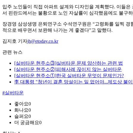
입주 노인들이 직접 아파트 설계와 디자인을 계획했다. 이들은 
서 핀란드에서는 불황으로 노인 자살률이 심각했음에도 불구하
장경영 삼성생명 은퇴연구소 수석연구원은 “고령화를 일찍 경험
적으로 배우면서 보완해 나가는 게 좋겠다”고 말했다.
김지호 기자
jh@etoday.co.kr
관련 뉴스
[실버타운 현주소③]실버타운 문제 양산하는 관련 법
[실버타운 현주소②]피해사례 끊이지 않는 실버타운
[실버타운 현주소①]한국 실버타운 무엇이 문제인가?
李 대통령 "청년이 결혼 망설이는 일 없어야...제도상 불이
#실버타운
좋아요
0
화나요
0
슬퍼요
0
더 궁금해요
0