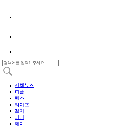
전체뉴스
피플
헬스
라이프
컬처
머니
테마