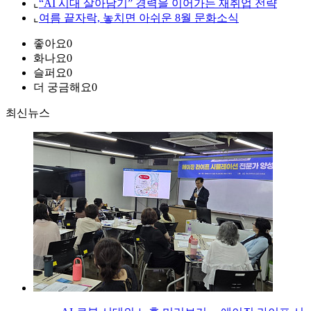
⌞
“AI 시대 살아남기” 경력을 이어가는 재취업 전략
⌞
여름 끝자락, 놓치면 아쉬운 8월 문화소식
좋아요
0
화나요
0
슬퍼요
0
더 궁금해요
0
최신뉴스