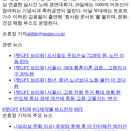
상 연결한 실시간 노래 경연대회가, 26일에는 1000여 어르신이
참여하는 기념식과 축하공연이 열린다. 이날 무대에는 트로트
가수 이하린·김용필이 출연해 ‘효사랑 콘서트’를 펼치며, 문화·
건강 체험 부스도 운영된다.
손효정 기자
shjlife@etoday.co.kr
관련 뉴스
[챗GPT 브리핑] 도시철도 무임손실 7228억 원, 노인 이
용 85%
[챗GPT 브리핑] 서울시, 50대 황혼이혼 급증…고령자가
구 30% 外
[챗GPT 브리핑] 청년, 중년·노년보다 노화 불안 더 크다
外
[챗GPT 브리핑] 서울시, 고령 친화 주거 확대 계획 外
반도체 중심 경제 개선세 중동·고용·고물가는 '변수'
#챗GPT
#치매
#다제약물
#LG전자
#HY
손효정 기자의 주요 뉴스
⌞
[브라보 문화 이슈] 유방암 투병 후 더 단단해진 박미선