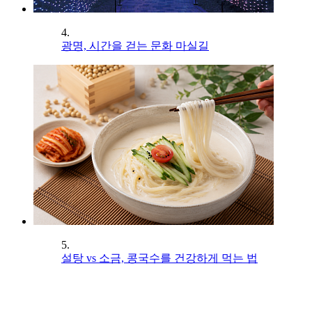
4.
광명, 시간을 걷는 문화 마실길
5.
설탕 vs 소금, 콩국수를 건강하게 먹는 법