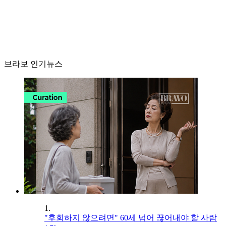
브라보 인기뉴스
1.
"후회하지 않으려면" 60세 넘어 끊어내야 할 사람