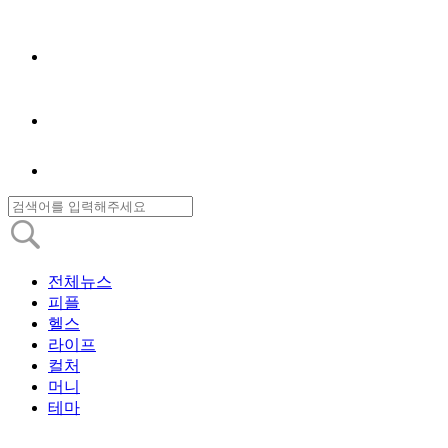
전체뉴스
피플
헬스
라이프
컬처
머니
테마