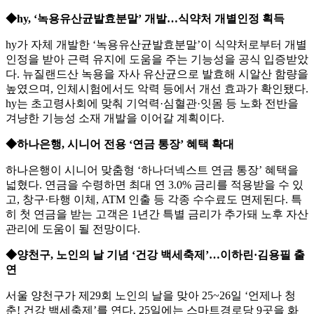
◆hy, ‘녹용유산균발효분말’ 개발…식약처 개별인정 획득
hy가 자체 개발한 ‘녹용유산균발효분말’이 식약처로부터 개별
인정을 받아 근력 유지에 도움을 주는 기능성을 공식 입증받았
다. 뉴질랜드산 녹용을 자사 유산균으로 발효해 시알산 함량을
높였으며, 인체시험에서도 악력 등에서 개선 효과가 확인됐다.
hy는 초고령사회에 맞춰 기억력·심혈관·잇몸 등 노화 전반을
겨냥한 기능성 소재 개발을 이어갈 계획이다.
◆하나은행, 시니어 전용 ‘연금 통장’ 혜택 확대
하나은행이 시니어 맞춤형 ‘하나더넥스트 연금 통장’ 혜택을
넓혔다. 연금을 수령하면 최대 연 3.0% 금리를 적용받을 수 있
고, 창구·타행 이체, ATM 인출 등 각종 수수료도 면제된다. 특
히 첫 연금을 받는 고객은 1년간 특별 금리가 추가돼 노후 자산
관리에 도움이 될 전망이다.
◆양천구, 노인의 날 기념 ‘건강 백세축제’…이하린·김용필 출
연
서울 양천구가 제29회 노인의 날을 맞아 25~26일 ‘언제나 청
춘! 건강 백세축제’를 연다. 25일에는 스마트경로당 9곳을 화