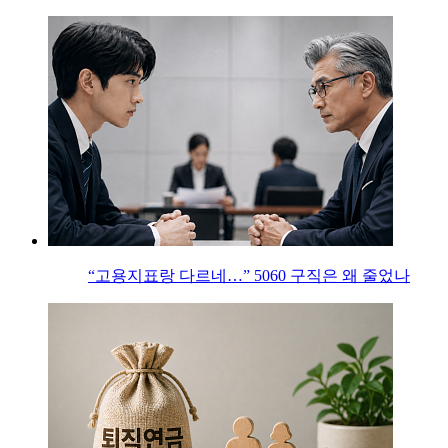
“고용지표랑 다르네…” 5060 구직은 왜 줄었나