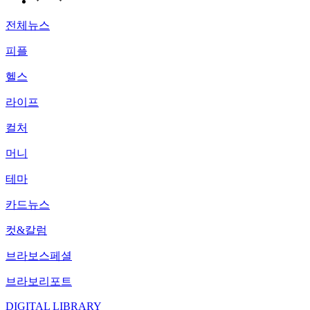
전체뉴스
피플
헬스
라이프
컬처
머니
테마
카드뉴스
컷&칼럼
브라보스페셜
브라보리포트
DIGITAL LIBRARY