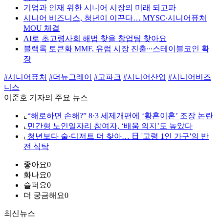
기업과 인재 위한 시니어 시장의 미래 되고파
시니어 비즈니스, 청년이 이끈다… MYSC·시니어퓨처
MOU 체결
AI로 초고령사회 해법 찾을 창업팀 찾아요
블랙록 토큰화 MMF, 유럽 시장 진출∙∙∙스테이블코인 확
장
#시니어퓨처
#더뉴그레이
#고파크
#시니어산업
#시니어비즈
니스
이준호 기자의 주요 뉴스
⌞
“해로하면 손해?” 8·3 세제개편에 ‘황혼이혼’ 조장 논란
⌞
민간형 노인일자리 참여자, ‘배움 의지’도 높았다
⌞
청년보다 술·디저트 더 찾아… 日 '고령 1인 가구'의 반
전 식탁
좋아요
0
화나요
0
슬퍼요
0
더 궁금해요
0
최신뉴스