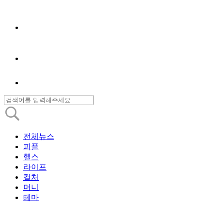
전체뉴스
피플
헬스
라이프
컬처
머니
테마