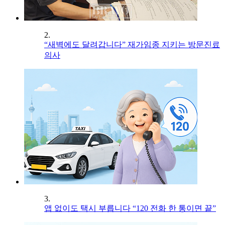
2.
“새벽에도 달려갑니다” 재가임종 지키는 방문진료
의사
3.
앱 없이도 택시 부릅니다 “120 전화 한 통이면 끝”