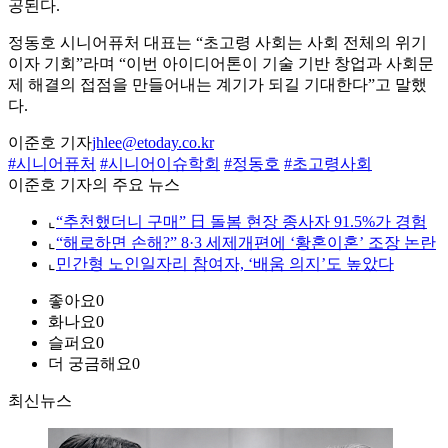
공된다.
정동호 시니어퓨처 대표는 “초고령 사회는 사회 전체의 위기
이자 기회”라며 “이번 아이디어톤이 기술 기반 창업과 사회문
제 해결의 접점을 만들어내는 계기가 되길 기대한다”고 말했
다.
이준호 기자
jhlee@etoday.co.kr
#시니어퓨처
#시니어이슈학회
#정동호
#초고령사회
이준호 기자의 주요 뉴스
⌞
“추천했더니 구매” 日 돌봄 현장 종사자 91.5%가 경험
⌞
“해로하면 손해?” 8·3 세제개편에 ‘황혼이혼’ 조장 논란
⌞
민간형 노인일자리 참여자, ‘배움 의지’도 높았다
좋아요
0
화나요
0
슬퍼요
0
더 궁금해요
0
최신뉴스