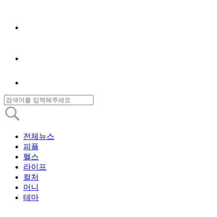
전체뉴스
피플
헬스
라이프
컬처
머니
테마