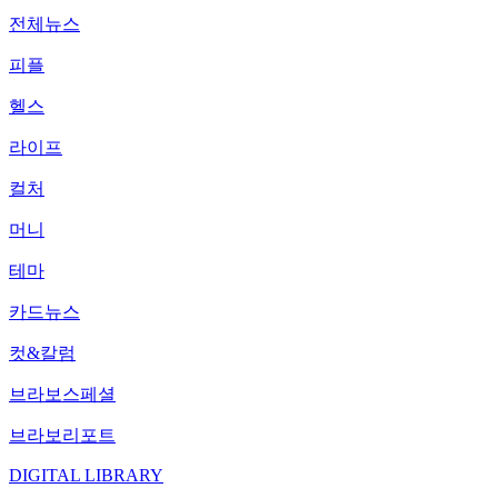
전체뉴스
피플
헬스
라이프
컬처
머니
테마
카드뉴스
컷&칼럼
브라보스페셜
브라보리포트
DIGITAL LIBRARY