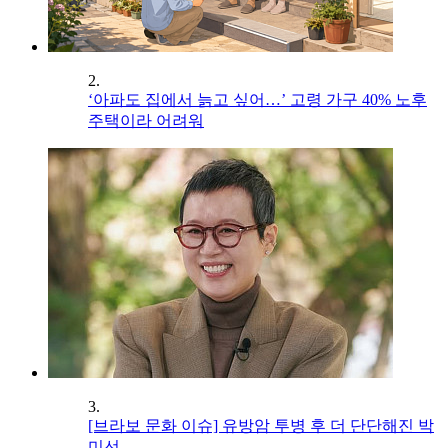
2.
‘아파도 집에서 늙고 싶어…’ 고령 가구 40% 노후
주택이라 어려워
3.
[브라보 문화 이슈] 유방암 투병 후 더 단단해진 박
미선