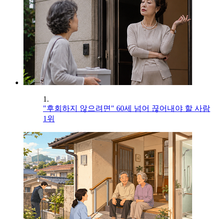
1.
"후회하지 않으려면" 60세 넘어 끊어내야 할 사람
1위