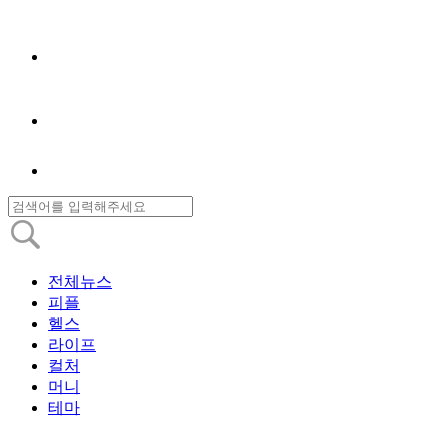
전체뉴스
피플
헬스
라이프
컬처
머니
테마