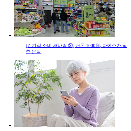
[건기식 소비 새바람 ②] 단돈 1000원, 다이소가 낮
춘 문턱