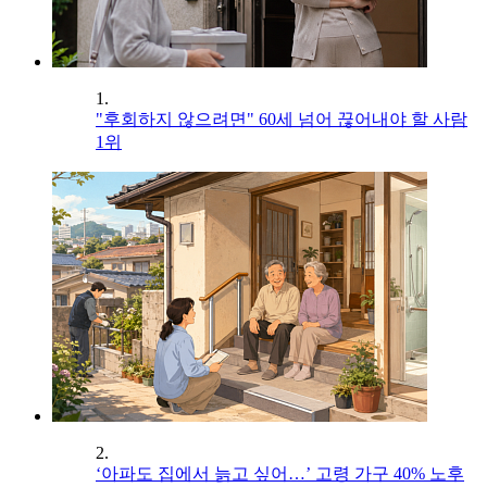
1.
"후회하지 않으려면" 60세 넘어 끊어내야 할 사람
1위
2.
‘아파도 집에서 늙고 싶어…’ 고령 가구 40% 노후