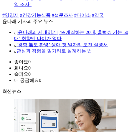
익 조사"
#영양제
#건강기능식품
#설문조사
#다이소
#약국
윤나래 기자의 주요 뉴스
⌞
[윤나래의 세대읽기] ‘뜨개질하는 20대, 흠뻑쇼 가는 50
대’ 취향엔 나이가 없다
⌞
‘경험 無도 환영’ 생애 첫 일자리 도전 설명서
⌞
관심과 경험을 일거리로 설계하는 법
좋아요
0
화나요
0
슬퍼요
0
더 궁금해요
0
최신뉴스