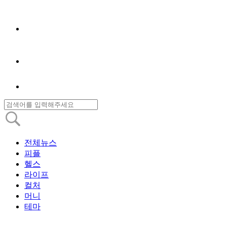
전체뉴스
피플
헬스
라이프
컬처
머니
테마