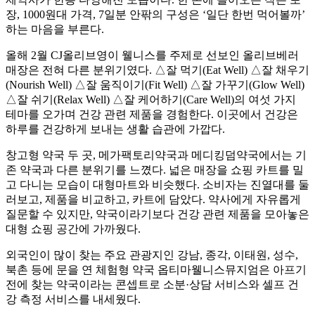
장, 1000원대 가격, 7일분 안팎의 구성은 ‘일단 한번 먹어볼까’
하는 마음을 부른다.
올해 2월 CJ올리브영이 웰니스를 주제로 선보인 올리브베러
매장은 전혀 다른 분위기였다. △잘 먹기(Eat Well) △잘 채우기
(Nourish Well) △잘 움직이기(Fit Well) △잘 가꾸기(Glow Well)
△잘 쉬기(Relax Well) △잘 케어하기(Care Well)의 여섯 가지
테마를 오가며 건강 관련 제품을 경험한다. 이곳에서 건강은
하루를 건강하게 보내는 생활 습관에 가깝다.
창고형 약국 두 곳, 메가팩토리약국과 메디킹덤약국에서는 기
존 약국과 다른 분위기를 느꼈다. 넓은 매장을 쇼핑 카트를 밀
고 다니는 모습이 대형마트와 비슷했다. 소비자는 진열대를 둘
러보고, 제품을 비교하고, 카트에 담았다. 약사에게 자유롭게
질문할 수 있지만, 약국이라기보다 건강 관련 제품을 모아놓은
대형 쇼핑 공간에 가까웠다.
외국인이 많이 찾는 주요 관광지인 강남, 종각, 이태원, 성수,
북촌 등에 문을 연 체험형 약국 옵티마웰니스뮤지엄은 아프기
전에 찾는 약국이라는 콘셉트로 소분·상담 서비스와 셀프 건
강 측정 서비스를 내세웠다.