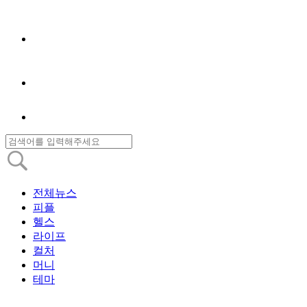
전체뉴스
피플
헬스
라이프
컬처
머니
테마