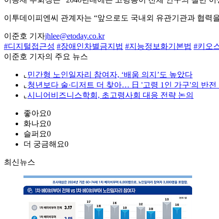
이투데이피엔씨 관계자는 “앞으로도 국내외 유관기관과 협력을 
이준호 기자
jhlee@etoday.co.kr
#디지털접근성
#장애인차별금지법
#지능정보화기본법
#키오
이준호 기자의 주요 뉴스
⌞
민간형 노인일자리 참여자, ‘배움 의지’도 높았다
⌞
청년보다 술·디저트 더 찾아… 日 '고령 1인 가구'의 반전
⌞
시니어비즈니스학회, 초고령사회 대응 전략 논의
좋아요
0
화나요
0
슬퍼요
0
더 궁금해요
0
최신뉴스