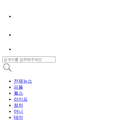
전체뉴스
피플
헬스
라이프
컬처
머니
테마