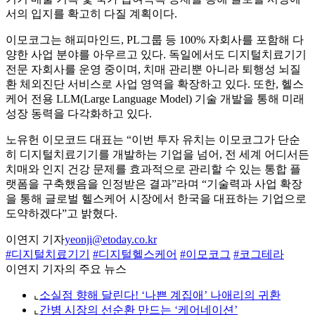
서의 입지를 확고히 다질 계획이다.
이모코그는 해피마인드, PL그룹 등 100% 자회사를 포함해 다
양한 사업 분야를 아우르고 있다. 독일에서도 디지털치료기기
전문 자회사를 운영 중이며, 치매 관리뿐 아니라 퇴행성 뇌질
환 체외진단 서비스로 사업 영역을 확장하고 있다. 또한, 헬스
케어 전용 LLM(Large Language Model) 기술 개발을 통해 미래
성장 동력을 다각화하고 있다.
노유헌 이모코드 대표는 “이번 투자 유치는 이모코그가 단순
히 디지털치료기기를 개발하는 기업을 넘어, 전 세계 어디서든
치매와 인지 건강 문제를 효과적으로 관리할 수 있는 통합 플
랫폼을 구축했음을 인정받은 결과”라며 “기술력과 사업 확장
을 통해 글로벌 헬스케어 시장에서 한국을 대표하는 기업으로
도약하겠다”고 밝혔다.
이연지 기자
yeonji@etoday.co.kr
#디지털치료기기
#디지털헬스케어
#이모코그
#코그테라
이연지 기자의 주요 뉴스
⌞
소실점 향해 달린다! ‘나쁜 계집애’ 나애리의 귀환
⌞
간병 시장의 선순환 만드는 ‘케어네이션’