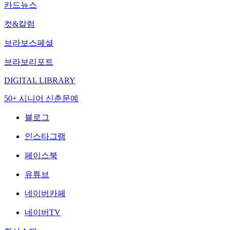
카드뉴스
컷&칼럼
브라보스페셜
브라보리포트
DIGITAL LIBRARY
50+ 시니어 신춘문예
블로그
인스타그램
페이스북
유튜브
네이버카페
네이버TV