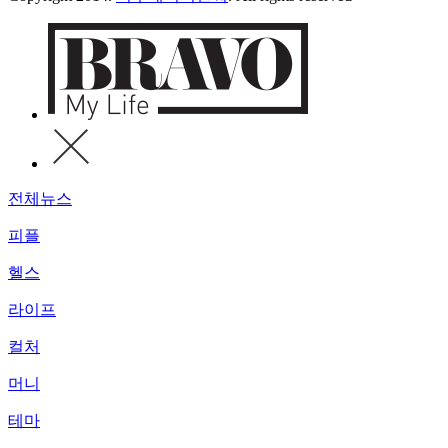
전체뉴스
피플
헬스
라이프
컬처
머니
테마