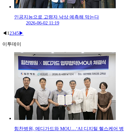
인공지능으로 고령자 낙상 예측해 막는다
2026-06-02 11:19
◀
1
2
3
4
5
▶
이투데이
힘찬병원, 메디가드와 MOU…‘AI 디지털 헬스케어 병