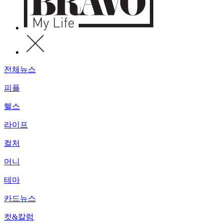
전체뉴스
피플
헬스
라이프
컬처
머니
테마
카드뉴스
컷&칼럼