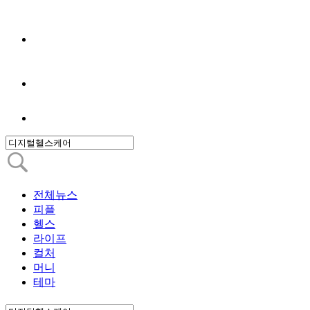
전체뉴스
피플
헬스
라이프
컬처
머니
테마