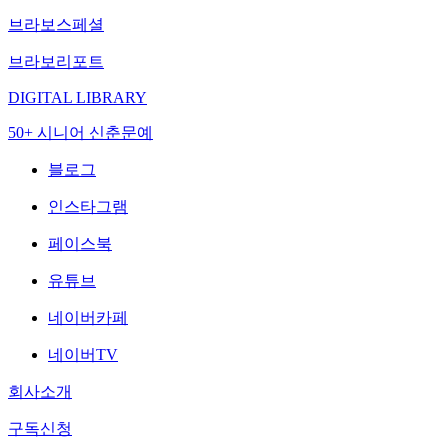
브라보스페셜
브라보리포트
DIGITAL LIBRARY
50+ 시니어 신춘문예
블로그
인스타그램
페이스북
유튜브
네이버카페
네이버TV
회사소개
구독신청