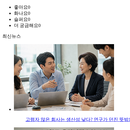
좋아요
0
화나요
0
슬퍼요
0
더 궁금해요
0
최신뉴스
고령자 많은 회사는 생산성 낮다? 연구가 던진 뜻밖