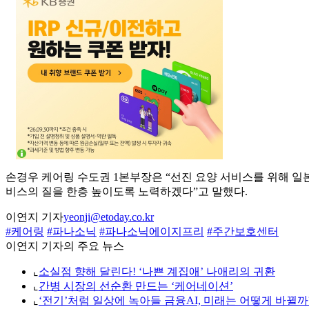
손경우 케어링 수도권 1본부장은 “선진 요양 서비스를 위해 일
비스의 질을 한층 높이도록 노력하겠다”고 말했다.
이연지 기자
yeonji@etoday.co.kr
#케어링
#파나소닉
#파나소닉에이지프리
#주간보호센터
이연지 기자의 주요 뉴스
⌞
소실점 향해 달린다! ‘나쁜 계집애’ 나애리의 귀환
⌞
간병 시장의 선순환 만드는 ‘케어네이션’
⌞
‘전기’처럼 일상에 녹아들 금융AI, 미래는 어떻게 바뀔까