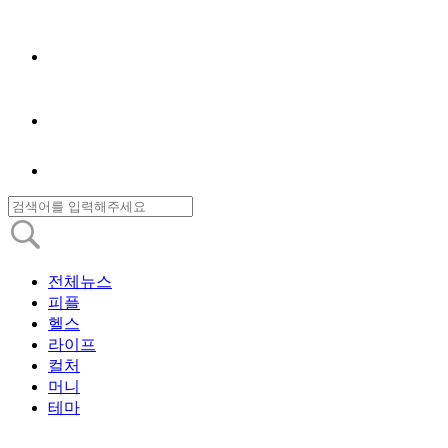
전체뉴스
피플
헬스
라이프
컬처
머니
테마