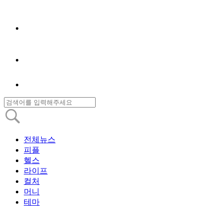
전체뉴스
피플
헬스
라이프
컬처
머니
테마