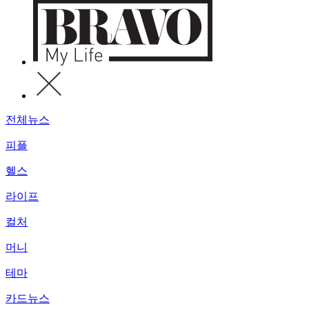
전체뉴스
피플
헬스
라이프
컬처
머니
테마
카드뉴스