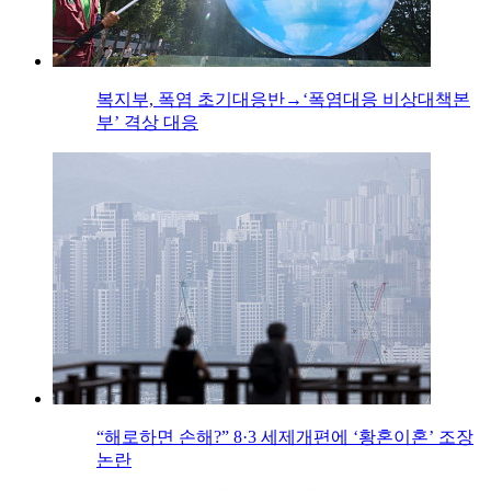
복지부, 폭염 초기대응반→‘폭염대응 비상대책본
부’ 격상 대응
“해로하면 손해?” 8·3 세제개편에 ‘황혼이혼’ 조장
논란