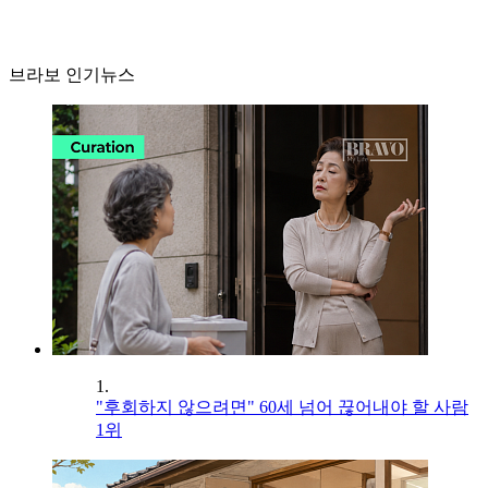
브라보 인기뉴스
1.
"후회하지 않으려면" 60세 넘어 끊어내야 할 사람
1위